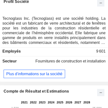
Profil Société
Tecnoglass Inc. (Tecnoglass) est une société holding. La
société est un fabricant de verre architectural et de fenêtres
pour les industries de la construction résidentielle et
commerciale de l'hémisphère occidental. Elle fabrique une
gamme de produits en verre installés principalement dans
des bâtiments commerciaux et résidentiels, notamment du
verre trempé de sécurité, du verre double thermo-acoustique
Employés
9 601
et du verre feuilleté. Ses produits sont installés dans des
hôtels, des immeubles résidentiels, des centres
Secteur
Fournitures de construction et installation
commerciaux et d'entreprise, des universités, des aéroports
et des hôpitaux dans une gamme d'applications, telles que
les façades flottantes, les fenêtres, les portes, les rampes,
Plus d'informations sur la société
les séparations spatiales d'intérieur et de salle de bain.
Tecnoglass fabrique également des produits en aluminium,
tels que des profilés, des tiges, des barres, des plaques et
d'autres éléments de quincaillerie utilisés dans la fabrication
Compte de Résultat et Estimations
de fenêtres. Elle conçoit, fabrique, commercialise et installe
des systèmes architecturaux pour les constructions de
grande, moyenne et faible hauteur, des portes et fenêtres en