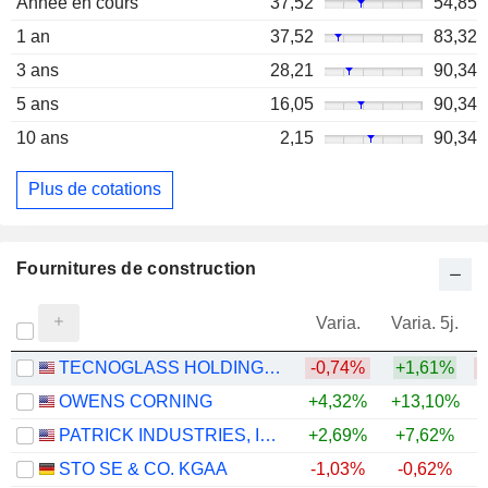
Année en cours
37,52
54,85
1 an
37,52
83,32
3 ans
28,21
90,34
5 ans
16,05
90,34
10 ans
2,15
90,34
Plus de cotations
Fournitures de construction
Varia.
Varia. 5j.
TECNOGLASS HOLDINGS INC.
-0,74%
+1,61%
OWENS CORNING
+4,32%
+13,10%
PATRICK INDUSTRIES, INC.
+2,69%
+7,62%
STO SE & CO. KGAA
-1,03%
-0,62%