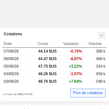
Cotations
Date
Cours
Variation
Volume
07/08/26
44.14 $US
-0,74%
388 k
06/08/26
44.47 $US
-6,87%
488 k
05/08/26
47.75 $US
+3,22%
334 k
04/08/26
46.26 $US
-1,07%
459 k
03/08/26
46.76 $US
+7,64%
198 k
Plus de cotations
Cours en différé NYSE