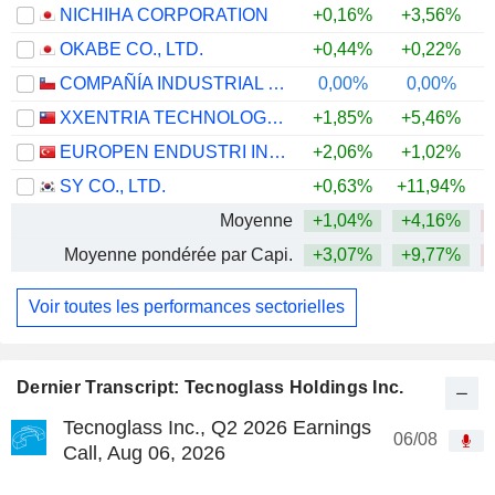
NICHIHA CORPORATION
+0,16%
+3,56%
OKABE CO., LTD.
+0,44%
+0,22%
COMPAÑÍA INDUSTRIAL EL VOLCÁN S.A.
0,00%
0,00%
XXENTRIA TECHNOLOGY MATERIALS CO., LTD.
+1,85%
+5,46%
EUROPEN ENDUSTRI INSAAT SANAYI VE TICARET
+2,06%
+1,02%
SY CO., LTD.
+0,63%
+11,94%
Moyenne
+1,04%
+4,16%
Moyenne pondérée par Capi.
+3,07%
+9,77%
Voir toutes les performances sectorielles
Dernier Transcript: Tecnoglass Holdings Inc.
Tecnoglass Inc., Q2 2026 Earnings
06/08
Call, Aug 06, 2026