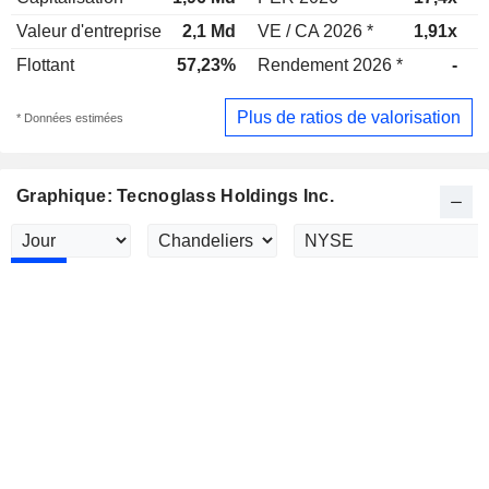
Valeur d'entreprise
2,1 Md
VE / CA 2026 *
1,91x
V
Flottant
57,23%
Rendement 2026 *
-
R
Plus de ratios de valorisation
* Données estimées
Graphique: Tecnoglass Holdings Inc.