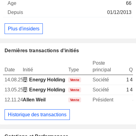
66
01/12/2013
Plus d'insiders
Dernières transactions d'initiés
Poste
Date
Initié
Type
principal
Qua
14.08.25
Energy Holding Corp.
Société
1 49
Vente
13.05.25
Energy Holding Corp.
Société
1 49
Vente
12.11.24
Allen Weil
Président
8
Vente
Historique des transactions