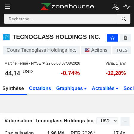
TECNOGLASS HOLDINGS INC.
44,14
$
-0,74%
TECNOGLASS HOLDINGS INC.
Cours Tecnoglass Holdings Inc.
Actions
TGLS
Marché Fermé -
NYSE
22:00:03 07/08/2026
Varia. 1 janv.
USD
-0,74%
44,14
-12,28%
Synthèse
Cotations
Graphiques
Actualités
Soci
Valorisation: Tecnoglass Holdings Inc.
Capitalisation
1,96 Md
PER 2026 *
17,4x
P