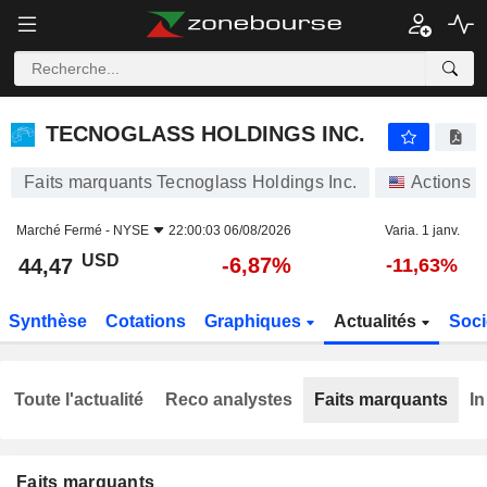
TECNOGLASS HOLDINGS INC.
44,47
$
-6,87%
TECNOGLASS HOLDINGS INC.
Faits marquants Tecnoglass Holdings Inc.
Actions
Marché Fermé -
NYSE
22:00:03 06/08/2026
Varia. 1 janv.
USD
-6,87%
44,47
-11,63%
Synthèse
Cotations
Graphiques
Actualités
Soci
Toute l'actualité
Reco analystes
Faits marquants
In
Faits marquants