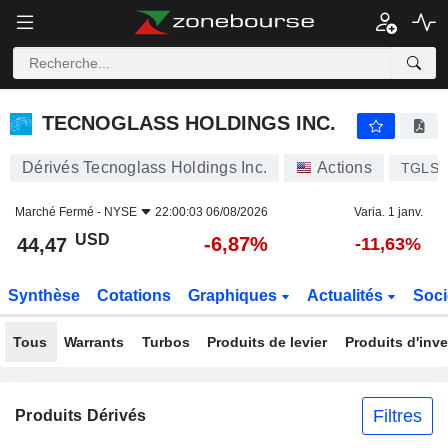
TECNOGLASS HOLDINGS INC.
44,47
$
-6,87%
TECNOGLASS HOLDINGS INC.
Dérivés Tecnoglass Holdings Inc.
Actions
TGLS
Marché Fermé -
NYSE
22:00:03 06/08/2026
Varia. 1 janv.
USD
-6,87%
44,47
-11,63%
Synthèse
Cotations
Graphiques
Actualités
Soci
Tous
Warrants
Turbos
Produits de levier
Produits d'inv
Filtres
Produits Dérivés