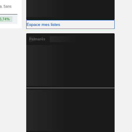
ia. 5ans
Capi.
CT
MT
LT
5,74%
1,96 Md
Espace mes listes
Palmarès