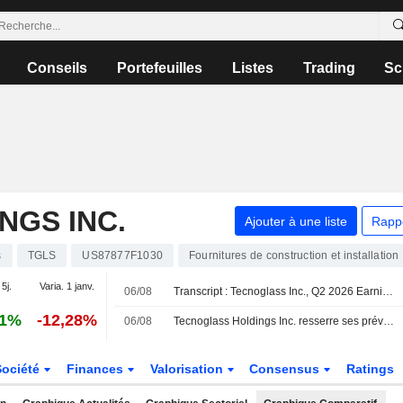
Conseils
Portefeuilles
Listes
Trading
Sc
NGS INC.
Ajouter à une liste
Rapp
s
TGLS
US87877F1030
Fournitures de construction et installation
 5j.
Varia. 1 janv.
06/08
Transcript : Tecnoglass Inc., Q2 2026 Earnings Call, Aug 06, 2026
61%
-12,28%
06/08
Tecnoglass Holdings Inc. resserre ses prévisions de résultats pour l'exercice 2026
Société
Finances
Valorisation
Consensus
Ratings