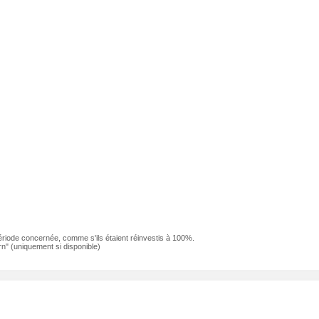
ériode concernée, comme s'ils étaient réinvestis à 100%.
n" (uniquement si disponible)