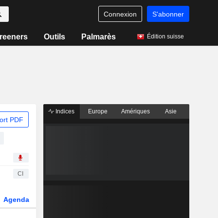
Connexion
S'abonner
reeners
Outils
Palmarès
Édition suisse
Indices
Europe
Amériques
Asie
ort PDF
CI
Agenda
Secteur
Dérivés