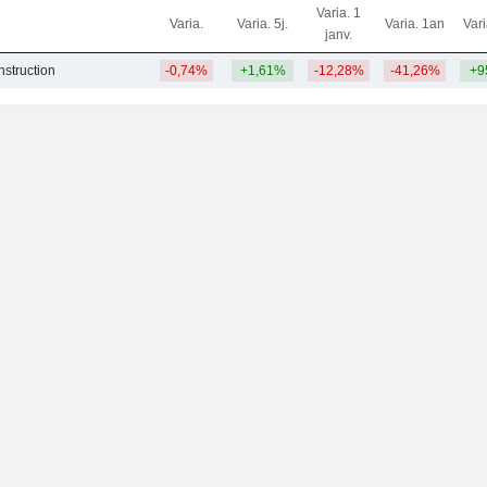
Varia. 1
Varia.
Varia. 5j.
Varia. 1an
Var
janv.
nstruction
-0,74%
+1,61%
-12,28%
-41,26%
+9