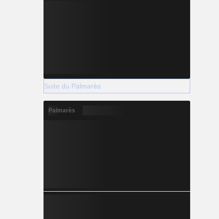
Suite du Palmarès
Palmarès