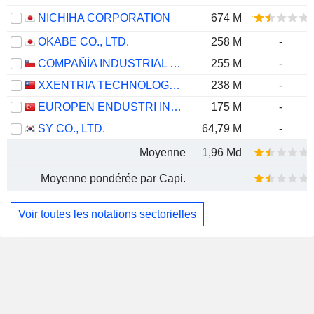
NICHIHA CORPORATION
674 M
OKABE CO., LTD.
258 M
-
COMPAÑÍA INDUSTRIAL EL VOLCÁN S.A.
255 M
-
XXENTRIA TECHNOLOGY MATERIALS CO., LTD.
238 M
-
EUROPEN ENDUSTRI INSAAT SANAYI VE TICARET
175 M
-
SY CO., LTD.
64,79 M
-
Moyenne
1,96 Md
Moyenne pondérée par Capi.
Voir toutes les notations sectorielles