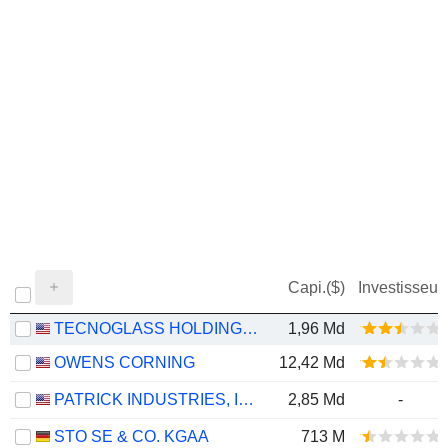
Capi.($)
Investisseur
TECNOGLASS HOLDINGS INC.
1,96 Md
OWENS CORNING
12,42 Md
PATRICK INDUSTRIES, INC.
2,85 Md
-
STO SE & CO. KGAA
713 M