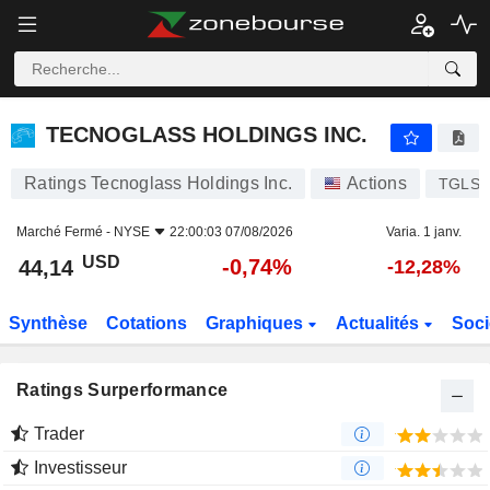
TECNOGLASS HOLDINGS INC.
44,14
$
-0,74%
TECNOGLASS HOLDINGS INC.
Ratings Tecnoglass Holdings Inc.
Actions
TGLS
Marché Fermé -
NYSE
22:00:03 07/08/2026
Varia. 1 janv.
USD
-0,74%
44,14
-12,28%
Synthèse
Cotations
Graphiques
Actualités
Soci
Ratings Surperformance
Trader
Investisseur