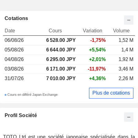
Cotations
Date
Cours
Variation
Volume
06/08/26
6 528.00
JPY
-1,75%
1,52 M
05/08/26
6 644.00 JPY
+5,54%
1,4 M
04/08/26
6 295.00 JPY
+2,01%
1,92 M
03/08/26
6 171.00 JPY
-11,97%
3,46 M
31/07/26
7 010.00 JPY
+4,36%
2,26 M
Plus de cotations
Cours en différé Japan Exchange
Profil Société
TOTO Ltd est une société japonaise spécialisée dans la