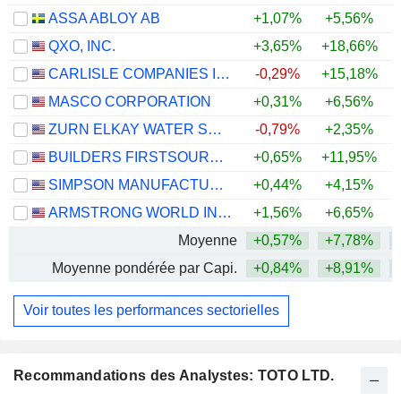
ASSA ABLOY AB
+1,07%
+5,56%
+
QXO, INC.
+3,65%
+18,66%
CARLISLE COMPANIES INCORPORATED
-0,29%
+15,18%
MASCO CORPORATION
+0,31%
+6,56%
+
ZURN ELKAY WATER SOLUTIONS CORPORATION
-0,79%
+2,35%
+
BUILDERS FIRSTSOURCE, INC.
+0,65%
+11,95%
SIMPSON MANUFACTURING CO., INC.
+0,44%
+4,15%
ARMSTRONG WORLD INDUSTRIES, INC.
+1,56%
+6,65%
Moyenne
+0,57%
+7,78%
Moyenne pondérée par Capi.
+0,84%
+8,91%
Voir toutes les performances sectorielles
Recommandations des Analystes: TOTO LTD.