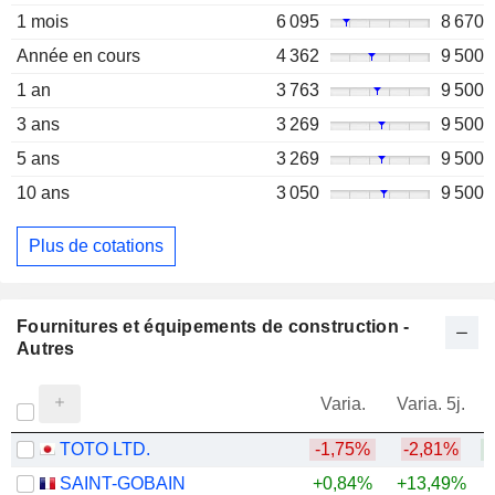
1 mois
6 095
8 670
Année en cours
4 362
9 500
1 an
3 763
9 500
3 ans
3 269
9 500
5 ans
3 269
9 500
10 ans
3 050
9 500
Plus de cotations
Fournitures et équipements de construction -
Autres
Varia.
Varia. 5j.
TOTO LTD.
-1,75%
-2,81%
+
SAINT-GOBAIN
+0,84%
+13,49%