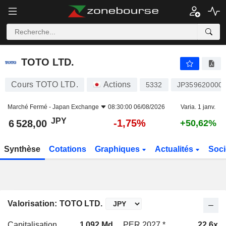
TOTO LTD.
6 528,00
¥
-1,75%
TOTO LTD.
Cours TOTO LTD.
Actions
5332
JP359620000
Marché Fermé -
Japan Exchange
08:30:00 06/08/2026
Varia. 1 janv.
JPY
-1,75%
6 528,00
+50,62%
Synthèse
Cotations
Graphiques
Actualités
Soci
Valorisation: TOTO LTD.
Capitalisation
1 092 Md
PER 2027 *
22,6x