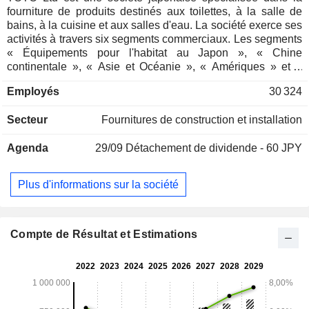
fourniture de produits destinés aux toilettes, à la salle de
bains, à la cuisine et aux salles d'eau. La société exerce ses
activités à travers six segments commerciaux. Les segments
« Équipements pour l'habitat au Japon », « Chine
continentale », « Asie et Océanie », « Amériques » et «
Europe » se consacrent à la fabrication et à la vente
Employés
30 324
d'appareils sanitaires, de sièges de toilettes chauffants, de
salles de bains modulaires, de cuisines équipées et de
Secteur
Fournitures de construction et installation
lavabos, de robinets, de chauffe-eau électriques, de mains
courantes, de radiateurs et sèche-linge de salle de bains, de
Agenda
29/09
Détachement de dividende - 60 JPY
robinets, de sièges pour toilettes à assise, de pièces
moulées en plastique et en caoutchouc, de baignoires en
plastique et de plans de travail en marbre, entre autres. La
Plus d'informations sur la société
Société fournit des services après-vente, tels que des
travaux de réparation pour ces produits. La Société assure
également l’installation, la vente, la conception et la sous-
traitance d’équipements pour l’habitat. Le segment «
Compte de Résultat et Estimations
Nouveaux secteurs d’activité » est dédié à la fourniture de
produits en céramique. La Société exerce également des
activités de location d’immeubles de bureaux.