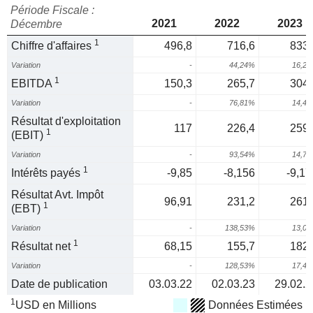
Période Fiscale :
2021
2022
2023
Décembre
1
Chiffre d'affaires
496,8
716,6
833,
Variation
-
44,24%
16,2
1
EBITDA
150,3
265,7
304,
Variation
-
76,81%
14,4
Résultat d'exploitation
117
226,4
259,
1
(EBIT)
Variation
-
93,54%
14,7
1
Intérêts payés
-9,85
-8,156
-9,17
Résultat Avt. Impôt
96,91
231,2
261,
1
(EBT)
Variation
-
138,53%
13,0
1
Résultat net
68,15
155,7
182,
Variation
-
128,53%
17,4
Date de publication
03.03.22
02.03.23
29.02.2
1
USD en Millions
Données Estimées