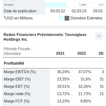
Variation
-
7,38%
-13,7
Date de publication
03.03.22
02.03.23
29.02.2
1
USD en Millions
Données Estimées
Ratios Financiers Prévisionnels: Tecnoglass
Holdings Inc.
Période Fiscale :
2021
2022
202
Décembre
Profitabilité
Marge EBITDA (%)
30,24%
37,07%
36
Marge EBIT (%)
23,55%
31,6%
31,
Marge EBT (%)
19,51%
32,26%
31,
Marge nette (%)
13,72%
21,73%
21,
Marge FCF (%)
13,23%
9,85%
7