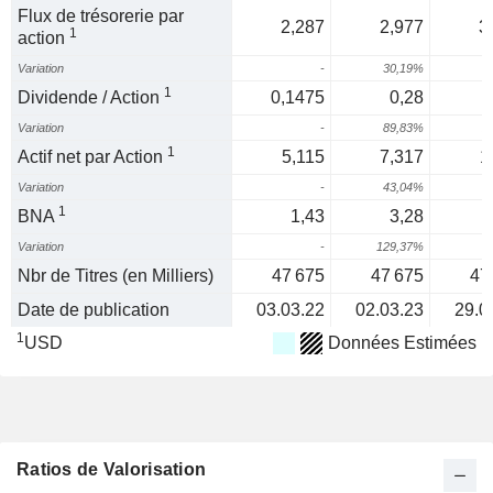
Flux de trésorerie par
2,287
2,977
3
1
action
Variation
-
30,19%
1
Dividende / Action
0,1475
0,28
Variation
-
89,83%
2
1
Actif net par Action
5,115
7,317
1
Variation
-
43,04%
5
1
BNA
1,43
3,28
Variation
-
129,37%
1
Nbr de Titres (en Milliers)
47 675
47 675
47
Date de publication
03.03.22
02.03.23
29.0
1
USD
Données Estimées
Ratios de Valorisation