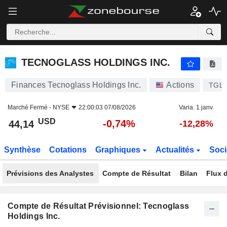
TECNOGLASS HOLDINGS INC.
44,14
$
-0,74%
TECNOGLASS HOLDINGS INC.
Finances Tecnoglass Holdings Inc.
Actions
TGL
Marché Fermé -
NYSE
22:00:03 07/08/2026
Varia. 1 janv.
USD
-0,74%
44,14
-12,28%
Synthèse
Cotations
Graphiques
Actualités
Soci
Prévisions des Analystes
Compte de Résultat
Bilan
Flux d
Compte de Résultat Prévisionnel: Tecnoglass
Holdings Inc.