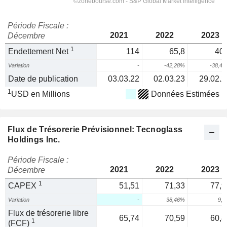
Période Fiscale :
2021
2022
2023
Décembre
1
Endettement Net
114
65,8
40,
Variation
-
-42,28%
-38,4
Date de publication
03.03.22
02.03.23
29.02.2
1
USD en Millions
Données Estimées
Flux de Trésorerie Prévisionnel: Tecnoglass
Holdings Inc.
Période Fiscale :
2021
2022
2023
Décembre
1
CAPEX
51,51
71,33
77,9
Variation
-
38,46%
9,
Flux de trésorerie libre
65,74
70,59
60,8
1
(FCF)