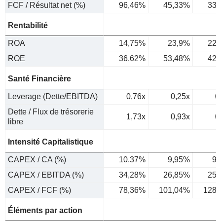
FCF / Résultat net (%)
96,46%
45,33%
33,
Rentabilité
ROA
14,75%
23,9%
22,
ROE
36,62%
53,48%
42,
Santé Financière
Leverage (Dette/EBITDA)
0,76x
0,25x
0
Dette / Flux de trésorerie
1,73x
0,93x
0
libre
Intensité Capitalistique
CAPEX / CA (%)
10,37%
9,95%
9,
CAPEX / EBITDA (%)
34,28%
26,85%
25,
CAPEX / FCF (%)
78,36%
101,04%
128,
Éléments par action