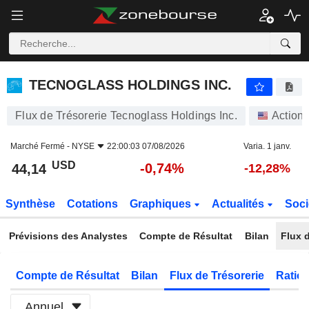
TECNOGLASS HOLDINGS INC.
44,14
$
-0,74%
TECNOGLASS HOLDINGS INC.
Flux de Trésorerie Tecnoglass Holdings Inc.
Action
Marché Fermé -
NYSE
22:00:03 07/08/2026
Varia. 1 janv.
USD
-0,74%
44,14
-12,28%
Synthèse
Cotations
Graphiques
Actualités
Soci
Prévisions des Analystes
Compte de Résultat
Bilan
Flux d
Compte de Résultat
Bilan
Flux de Trésorerie
Ratios
Annuel