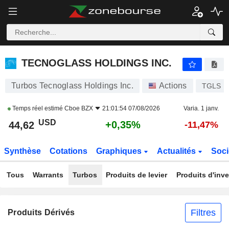
TECNOGLASS HOLDINGS INC.
44,62
$
+0,35%
TECNOGLASS HOLDINGS INC.
Turbos Tecnoglass Holdings Inc.
Actions
TGLS
Temps réel estimé
Cboe BZX
21:01:54 07/08/2026
Varia. 1 janv.
USD
+0,35%
44,62
-11,47%
Synthèse
Cotations
Graphiques
Actualités
Soci
Tous
Warrants
Turbos
Produits de levier
Produits d'inv
Filtres
Produits Dérivés