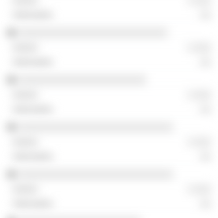
░ ░░░
░░
░░░░░░░░░░░░░░░░░░░░░░░░░░░░
░ ░░░
░░
░░░░░░░░░░░░░░░░░░░░░░░░
░ ░░░
░░
░░░░░░░░░░░░░░░░░░░░░░░░░░░░░
░ ░░░
░░
░░░░░░░░░░░░░░░░░░░░░░░░░░░░░
░ ░░░
░░