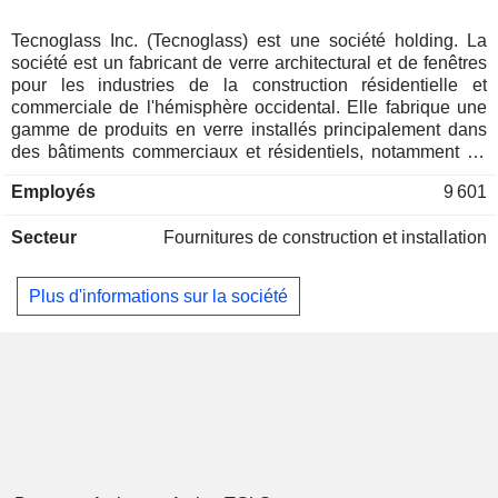
Tecnoglass Inc. (Tecnoglass) est une société holding. La
société est un fabricant de verre architectural et de fenêtres
pour les industries de la construction résidentielle et
commerciale de l'hémisphère occidental. Elle fabrique une
gamme de produits en verre installés principalement dans
des bâtiments commerciaux et résidentiels, notamment du
verre trempé de sécurité, du verre double thermo-acoustique
Employés
9 601
et du verre feuilleté. Ses produits sont installés dans des
hôtels, des immeubles résidentiels, des centres
Secteur
Fournitures de construction et installation
commerciaux et d'entreprise, des universités, des aéroports
et des hôpitaux dans une gamme d'applications, telles que
les façades flottantes, les fenêtres, les portes, les rampes,
Plus d'informations sur la société
les séparations spatiales d'intérieur et de salle de bain.
Tecnoglass fabrique également des produits en aluminium,
tels que des profilés, des tiges, des barres, des plaques et
d'autres éléments de quincaillerie utilisés dans la fabrication
de fenêtres. Elle conçoit, fabrique, commercialise et installe
des systèmes architecturaux pour les constructions de
grande, moyenne et faible hauteur, des portes et fenêtres en
verre et en aluminium, des séparations et des intérieurs de
bureaux, des façades flottantes et des vitrines