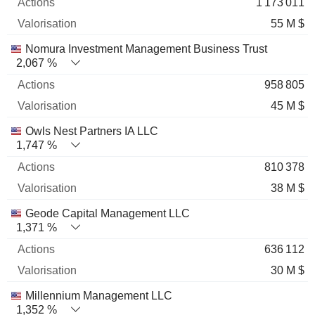
1 173 011
55 M $
Nomura Investment Management Business Trust
2,067 %
958 805
45 M $
Owls Nest Partners IA LLC
1,747 %
810 378
38 M $
Geode Capital Management LLC
1,371 %
636 112
30 M $
Millennium Management LLC
1,352 %