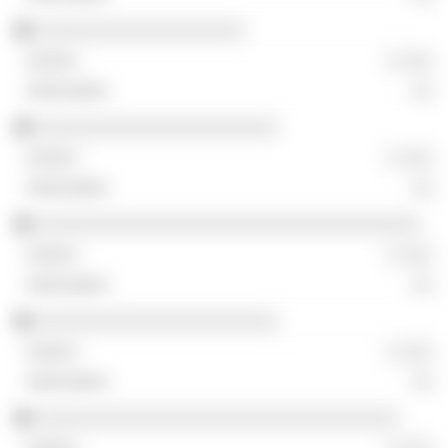
░░░░░░░░░░░░░░░░░░░
░ ░░░
░░
░░░░░░░░░░░░░░░░░░░░░░
░ ░░░
░░
░░░░░░░░░░░░░░░░░░░░░░░░░░░░░░░░░░░
░ ░░░
░░
░░░░░░░░░░░░░░░░░░░░░░
░ ░░░
░░
░░░░░░░░░░░░░░░░░░░░░░░░░░░░░░░░░