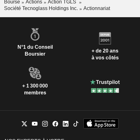
Bourse
Actions
Action TGLS
commerciales.
Société Tecnoglass Holdings Inc.
Actionnariat
N°1 du Conseil
+ de 20 ans
Boursier
à vos côtés
+ 1 300 000
membres