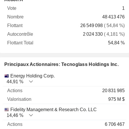
Vote
Nombre
Flottant
Autocontrôle
Total
1
48 413 476
26 549 098
( 54,84 %)
2 024 330
( 4,181 %)
54,84 %
Principaux Actionnaires: Tecnoglass Holdings Inc.
Nom
Actions
%
Valorisation
Energy Holding Corp.
44,91 %
20 831 985
975 M $
Fidelity Management & Research Co. LLC
14,46 %
6 706 467