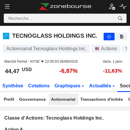
TECNOGLASS HOLDINGS INC.
44,47
$
-6,87%
TECNOGLASS HOLDINGS INC.
Actionnariat Tecnoglass Holdings Inc.
Actions
T
Marché Fermé -
NYSE
22:00:03 06/08/2026
Varia. 1 janv.
USD
-6,87%
44,47
-11,63%
Synthèse
Cotations
Graphiques
Actualités
Soci
Profil
Gouvernance
Actionnariat
Transactions d'initiés
Classe d'Actions: Tecnoglass Holdings Inc.
Flottant
Action A