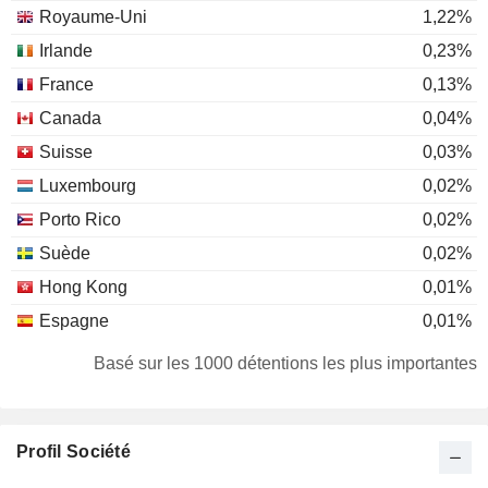
Royaume-Uni
1,22%
Irlande
0,23%
France
0,13%
Canada
0,04%
Suisse
0,03%
Luxembourg
0,02%
Porto Rico
0,02%
Suède
0,02%
Hong Kong
0,01%
Espagne
0,01%
Danemark
0,01%
Basé sur les 1000 détentions les plus importantes
Personnes physiques
-.--%
Profil Société