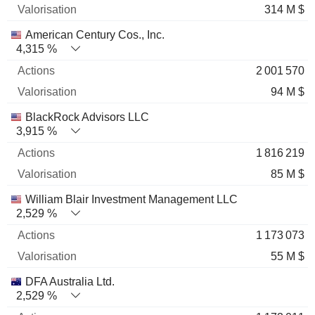
314 M $
American Century Cos., Inc.
4,315 %
2 001 570
94 M $
BlackRock Advisors LLC
3,915 %
1 816 219
85 M $
William Blair Investment Management LLC
2,529 %
1 173 073
55 M $
DFA Australia Ltd.
2,529 %