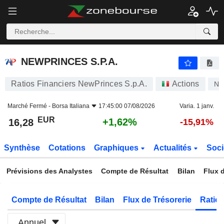
NEWPRINCES S.P.A.
16,28
€
+1,62%
NEWPRINCES S.P.A.
Ratios Financiers NewPrinces S.p.A.
Actions
N
Marché Fermé -
Borsa Italiana
17:45:00 07/08/2026
Varia. 1 janv.
EUR
+1,62%
16,28
-15,91%
Synthèse
Cotations
Graphiques
Actualités
Soci
Prévisions des Analystes
Compte de Résultat
Bilan
Flux d
Compte de Résultat
Bilan
Flux de Trésorerie
Ratios
Annuel