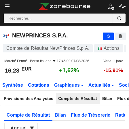
NEWPRINCES S.P.A.
16,28
€
+1,62%
NEWPRINCES S.P.A.
Compte de Résultat NewPrinces S.p.A.
Actions
Marché Fermé -
Borsa Italiana
17:45:00 07/08/2026
Varia. 1 janv.
EUR
+1,62%
16,28
-15,91%
Synthèse
Cotations
Graphiques
Actualités
Soci
Prévisions des Analystes
Compte de Résultat
Bilan
Flux d
Compte de Résultat
Bilan
Flux de Trésorerie
Ratios
Annuel