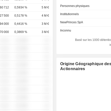
Personnes physiques
60 712
0,5934 %
5 M €
Institutionnels
27 500
0,5178 %
4 M €
NewPrinces SpA
94 000
0,4416 %
3 M €
Inconnu
70 000
0,3869 %
3 M €
Basé sur les 1000 détentio
░ ░░░
░░░░%
░░
░ ░░░
░░░░%
░░
░ ░░░
░░░░%
░░
Origine Géographique de
░ ░░░
░░░░%
░░
Actionnaires
░ ░░░
░░░░%
░░
░ ░░░
░░░░%
░░
░ ░░░
░░░░%
░░
░ ░░░
░░░░%
░░
░ ░░░
░░░░%
░░