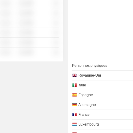
░ ░░░
░░░░%
░░
░ ░░░
░░░░%
░░
░ ░░░
░░░░%
░░
░ ░░░
░░░░%
░░
░ ░░░
░░░░%
░░
░ ░░░
░░░░%
░░
Personnes physiques
Royaume-Uni
Italie
Espagne
Allemagne
France
Luxembourg