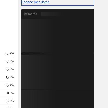
Espace mes listes
Palmarès
55,52%
2,96%
2,78%
1,72%
0,74%
0,5%
0,03%