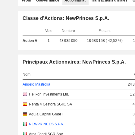
Profil
Gouvernance
Actionnariat
Transactions d'initiés
G
Classe d'Actions: NewPrinces S.p.A.
Vote
Nombre
Flottant
Action A
1
43 935 050
18 683 158
( 42,52 %)
1
Principaux Actionnaires: NewPrinces S.p.A.
Nom
Angelo Mastrolia
24 3
Helikon Investments Ltd.
1 
Renta 4 Gestora SGIIC SA
4
Aguja Capital GmbH
3
NEWPRINCES S.P.A.
3
Arca Fondi SGR SpA
2