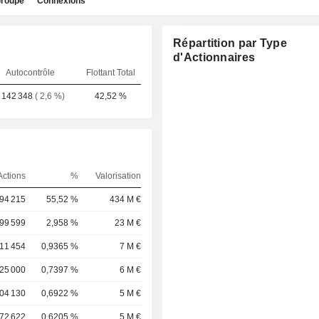
roupe
Connexions
Répartition par Type
d'Actionnaires
Autocontrôle
Flottant Total
 142 348
( 2,6 %)
42,52 %
Actions
%
Valorisation
94 215
55,52 %
434 M €
299 599
2,958 %
23 M €
11 454
0,9365 %
7 M €
25 000
0,7397 %
6 M €
04 130
0,6922 %
5 M €
72 622
0,6205 %
5 M €