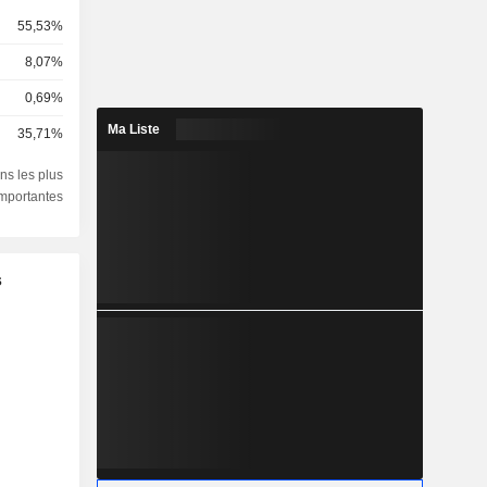
55,53%
8,07%
0,69%
Ma Liste
35,71%
ns les plus
importantes
s