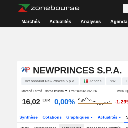
Marchés
Actualités
Analyses
Agenda
NEWPRINCES S.P.A.
Actionnariat NewPrinces S.p.A.
Actions
NWL
I
Marché Fermé -
Borsa Italiana
17:45:00 06/08/2026
Varia. 5j
16,02
0,00%
EUR
-1,29
Synthèse
Cotations
Graphiques
Actualités