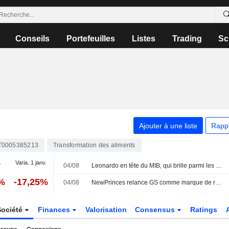
Conseils
Portefeuilles
Listes
Trading
Sc
Ajouter à une liste
Rapp
T0005385213
Transformation des aliments
.
Varia. 1 janv.
04/08
Leonardo en tête du MIB, qui brille parmi les places européennes
%
-17,25%
04/08
NewPrinces relance GS comme marque de référence pour le retail
Société
Finances
Valorisation
Consensus
Ratings