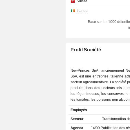
Suisse
Irlande
Basé sur les 1000 détentio
Profil Société
NewPrinces SpA, anciennement Ne
SpA, est une entreprise italienne act
secteur agroalimentaire. La société 
produits dans des secteurs tels que
les légumineuses, les conserves, le
les tomates, les boissons non alcooli
jus, les produits de boulangerie, le 
Employés
produits laitiers, les plats préparés et 
spécialisée. Elle propose des p
Secteur
Transformation d
biscottes, des crostini, du lait, des 
Agenda
14/09
Publication des résultat
beurre et du fromage fondu, du mas