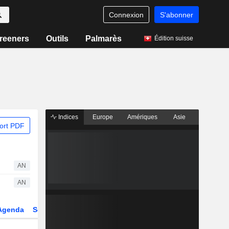
Connexion
S'abonner
reeners
Outils
Palmarès
Édition suisse
Indices
Europe
Amériques
Asie
ort PDF
AN
AN
Agenda
Secteur
Dérivés