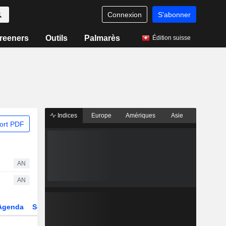
Connexion
S'abonner
reeners
Outils
Palmarès
Édition suisse
Indices
Europe
Amériques
Asie
ort PDF
AN
AN
Agenda
Secteur
Dérivés