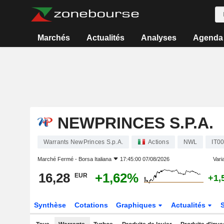
Marchés
Actualités
Analyses
Agenda
NEWPRINCES S.P.A.
Warrants NewPrinces S.p.A.
Actions
NWL
IT0
Marché Fermé -
Borsa Italiana
17:45:00 07/08/2026
Varia
16,28
+1,62%
EUR
+1,
Synthèse
Cotations
Graphiques
Actualités