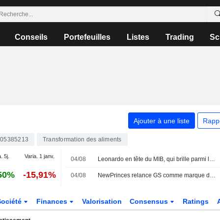
Conseils
Portefeuilles
Listes
Trading
Sc
Ajouter à une liste
Rapp
005385213
Transformation des aliments
. 5j.
Varia. 1 janv.
04/08
Leonardo en tête du MIB, qui brille parmi les places européennes
50%
-15,91%
04/08
NewPrinces relance GS comme marque de référence pour le retail
Société
Finances
Valorisation
Consensus
Ratings