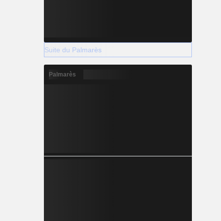
Suite du Palmarès
Palmarès