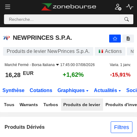
NEWPRINCES S.P.A.
16,28
€
+1,62%
NEWPRINCES S.P.A.
Produits de levier NewPrinces S.p.A.
Actions
NW
Marché Fermé -
Borsa Italiana
17:45:00 07/08/2026
Varia. 1 janv.
EUR
+1,62%
16,28
-15,91%
Synthèse
Cotations
Graphiques
Actualités
Soci
Tous
Warrants
Turbos
Produits de levier
Produits d'inv
Filtres
Produits Dérivés