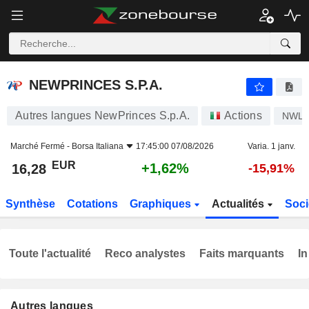
NEWPRINCES S.P.A.
16,28
€
+1,62%
NEWPRINCES S.P.A.
Autres langues NewPrinces S.p.A.
Actions
NWL
Marché Fermé -
Borsa Italiana
17:45:00 07/08/2026
Varia. 1 janv.
EUR
+1,62%
16,28
-15,91%
Synthèse
Cotations
Graphiques
Actualités
Soci
Toute l'actualité
Reco analystes
Faits marquants
In
Autres langues