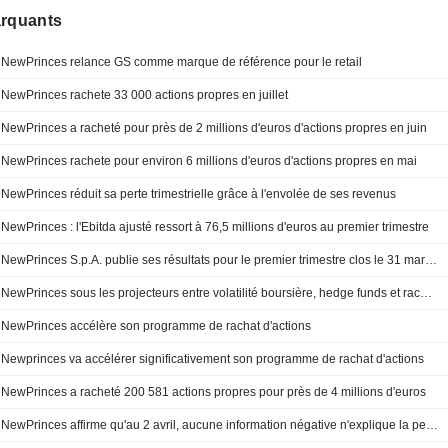
arquants
NewPrinces relance GS comme marque de référence pour le retail
NewPrinces rachete 33 000 actions propres en juillet
NewPrinces a racheté pour près de 2 millions d'euros d'actions propres en juin
NewPrinces rachete pour environ 6 millions d'euros d'actions propres en mai
NewPrinces réduit sa perte trimestrielle grâce à l'envolée de ses revenus
NewPrinces : l'Ebitda ajusté ressort à 76,5 millions d'euros au premier trimestre
NewPrinces S.p.A. publie ses résultats pour le premier trimestre clos le 31 mars 2026
NewPrinces sous les projecteurs entre volatilité boursière, hedge funds et rachat d'actions
NewPrinces accélère son programme de rachat d'actions
Newprinces va accélérer significativement son programme de rachat d'actions
NewPrinces a racheté 200 581 actions propres pour près de 4 millions d'euros
NewPrinces affirme qu'au 2 avril, aucune information négative n'explique la performance récente du titre