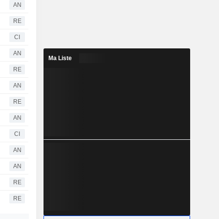
AN
RE
CI
AN
Ma Liste
RE
AN
RE
AN
CI
AN
AN
RE
RE