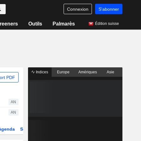
Connexion
S'abonner
reeners
Outils
Palmarès
Édition suisse
Indices
Europe
Amériques
Asie
ort PDF
AN
AN
Agenda
Secteur
Dérivés