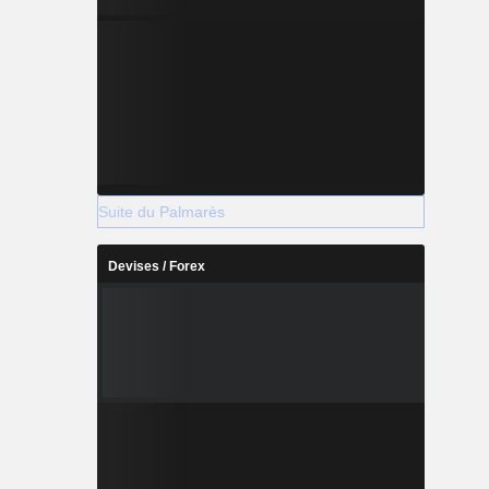
Suite du Palmarès
Devises / Forex