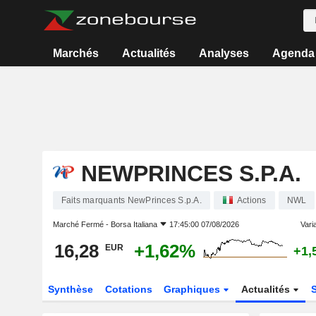
Marchés
Actualités
Analyses
Agenda
NEWPRINCES S.P.A.
Faits marquants NewPrinces S.p.A.
Actions
NWL
Marché Fermé -
Borsa Italiana
17:45:00 07/08/2026
Varia
16,28
+1,62%
EUR
+1,
Synthèse
Cotations
Graphiques
Actualités