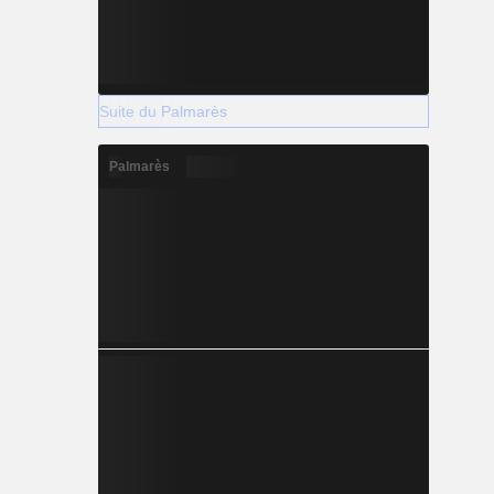
Suite du Palmarès
Palmarès