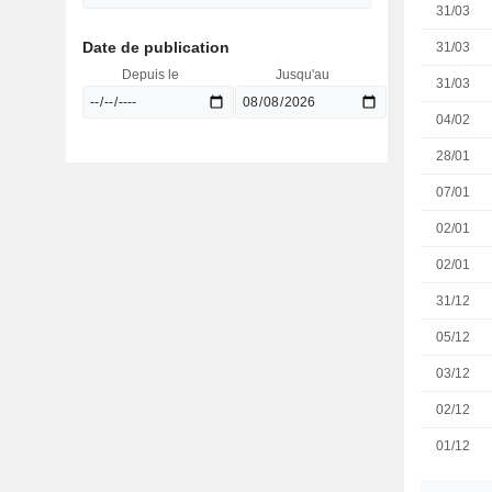
31/03
Date de publication
31/03
Depuis le
Jusqu'au
31/03
04/02
28/01
07/01
02/01
02/01
31/12
05/12
03/12
02/12
01/12