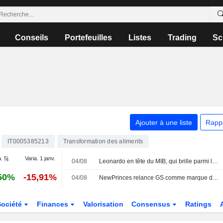
Conseils
Portefeuilles
Listes
Trading
Sc
Ajouter à une liste
Rapp
IT0005385213
Transformation des aliments
. 5j.
Varia. 1 janv.
04/08
Leonardo en tête du MIB, qui brille parmi les places européennes
50%
-15,91%
04/08
NewPrinces relance GS comme marque de référence pour le retail
Société
Finances
Valorisation
Consensus
Ratings