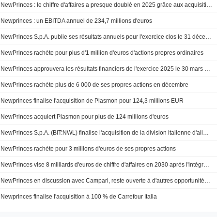
NewPrinces : le chiffre d'affaires a presque doublé en 2025 grâce aux acquisitions
Newprinces : un EBITDA annuel de 234,7 millions d'euros
NewPrinces S.p.A. publie ses résultats annuels pour l'exercice clos le 31 décembre 2025
NewPrinces rachète pour plus d'1 million d'euros d'actions propres ordinaires
NewPrinces approuvera les résultats financiers de l'exercice 2025 le 30 mars 2026
NewPrinces rachète plus de 6 000 de ses propres actions en décembre
Newprinces finalise l'acquisition de Plasmon pour 124,3 millions EUR
NewPrinces acquiert Plasmon pour plus de 124 millions d'euros
NewPrinces S.p.A. (BIT:NWL) finalise l'acquisition de la division italienne d'alimentation infantile et diététique de Heinz Italia S.p.A.
NewPrinces rachète pour 3 millions d'euros de ses propres actions
NewPrinces vise 8 milliards d'euros de chiffre d'affaires en 2030 après l'intégration de Carrefour
NewPrinces en discussion avec Campari, reste ouverte à d'autres opportunités, selon un dirigeant
Newprinces finalise l'acquisition à 100 % de Carrefour Italia