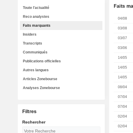
Faits m
Toute l'actualité
Reco analystes
04/08
Faits marquants
03/08
Insiders
03/07
Transcripts
03/06
Communiqués
14/05
Publications officielles
14/05
Autres langues
14/05
Articles Zonebourse
08/04
Analyses Zonebourse
07/04
07/04
Filtres
02/04
Rechercher
02/04