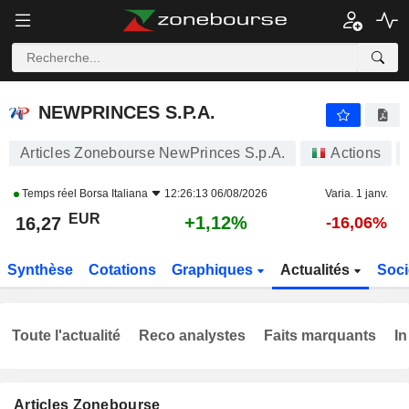
NEWPRINCES S.P.A.
16,27
€
+1,12%
NEWPRINCES S.P.A.
Articles Zonebourse NewPrinces S.p.A.
Actions
Temps réel
Borsa Italiana
12:26:13 06/08/2026
Varia. 1 janv.
EUR
+1,12%
16,27
-16,06%
Synthèse
Cotations
Graphiques
Actualités
Soci
Toute l'actualité
Reco analystes
Faits marquants
In
Articles Zonebourse