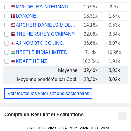
MONDELEZ INTERNATIONAL, INC.
19.95x
2.5x
DANONE
18.31x
1.87x
ARCHER-DANIELS-MIDLAND COMPANY
14.18x
0.53x
THE HERSHEY COMPANY
22.08x
3.34x
AJINOMOTO CO., INC.
36.68x
3.07x
NESTLÉ INDIA LIMITED
71.4x
10.96x
KRAFT HEINZ
102.04x
1.91x
Moyenne
32,40x
3,03x
Moyenne pondérée par Capi.
28,30x
3,02x
Voir toutes les valorisations sectorielles
Compte de Résultat et Estimations