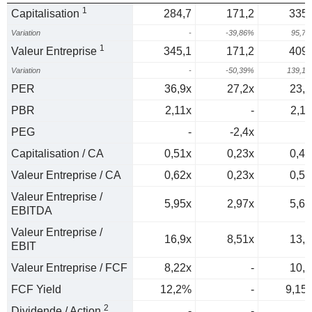
1
Capitalisation
284,7
171,2
335,
Variation
-
-39,86%
95,7
1
Valeur Entreprise
345,1
171,2
409,
Variation
-
-50,39%
139,1
PER
36,9x
27,2x
23,1
PBR
2,11x
-
2,11
PEG
-
-2,4x
0
Capitalisation / CA
0,51x
0,23x
0,42
Valeur Entreprise / CA
0,62x
0,23x
0,52
Valeur Entreprise /
5,95x
2,97x
5,66
EBITDA
Valeur Entreprise /
16,9x
8,51x
13,1
EBIT
Valeur Entreprise / FCF
8,22x
-
10,9
FCF Yield
12,2%
-
9,15
2
Dividende / Action
-
-