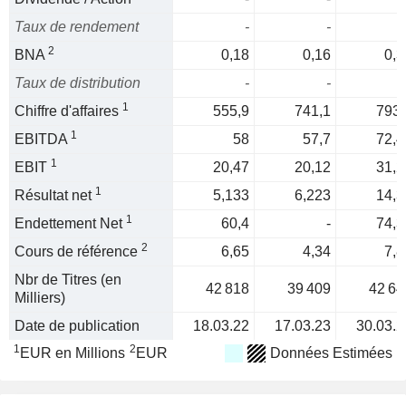
Taux de rendement
-
-
2
BNA
0,18
0,16
0,3
Taux de distribution
-
-
1
Chiffre d'affaires
555,9
741,1
793,
1
EBITDA
58
57,7
72,4
1
EBIT
20,47
20,12
31,2
1
Résultat net
5,133
6,223
14,3
1
Endettement Net
60,4
-
74,3
2
Cours de référence
6,65
4,34
7,8
Nbr de Titres (en
42 818
39 409
42 64
Milliers)
Date de publication
18.03.22
17.03.23
30.03.2
1
2
EUR en Millions
EUR
Données Estimées