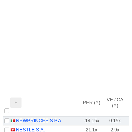
VE / CA
PER (Y)
(Y)
NEWPRINCES S.P.A.
-14.15x
0.15x
NESTLÉ S.A.
21.1x
2.9x