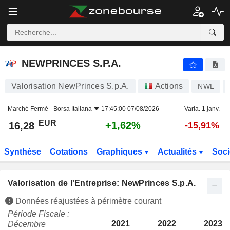
NEWPRINCES S.P.A.
16,28
€
+1,62%
NEWPRINCES S.P.A.
Valorisation NewPrinces S.p.A.
Actions
NWL
Marché Fermé -
Borsa Italiana
17:45:00 07/08/2026
Varia. 1 janv.
EUR
+1,62%
16,28
-15,91%
Synthèse
Cotations
Graphiques
Actualités
Soci
Valorisation de l'Entreprise: NewPrinces S.p.A.
Données réajustées à périmètre courant
Période Fiscale :
2021
2022
2023
Décembre