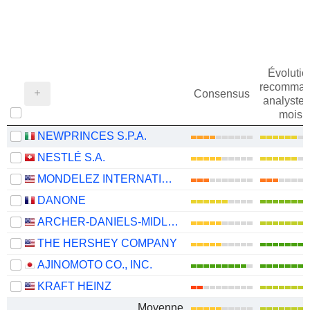
Évolutio
recomman
Consensus
analystes
mois
NEWPRINCES S.P.A.
NESTLÉ S.A.
MONDELEZ INTERNATIONAL, INC.
DANONE
ARCHER-DANIELS-MIDLAND COMPANY
THE HERSHEY COMPANY
AJINOMOTO CO., INC.
KRAFT HEINZ
Moyenne