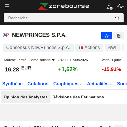
NEWPRINCES S.P.A.
16,28
€
+1,62%
NEWPRINCES S.P.A.
Consensus NewPrinces S.p.A.
Actions
NWL
Marché Fermé -
Borsa Italiana
17:45:00 07/08/2026
Varia. 1 janv.
EUR
+1,62%
16,28
-15,91%
Synthèse
Cotations
Graphiques
Actualités
Soci
Opinion des Analystes
Révisions des Estimations