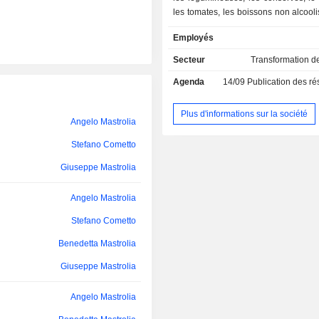
les tomates, les boissons non alcooli
jus, les produits de boulangerie, le 
Employés
produits laitiers, les plats préparés et 
spécialisée. Elle propose des p
Secteur
Transformation d
biscottes, des crostini, du lait, des 
Agenda
14/09
Publication des résultat
beurre et du fromage fondu, du mas
de la ricotta, de la mozzarella et de 
des produits sans gluten, des pro
Plus d'informations sur la société
Angelo Mastrolia
protéines et des aliments pour e
société opère à l'échelle mondiale.
Stefano Cometto
Giuseppe Mastrolia
Angelo Mastrolia
Stefano Cometto
Benedetta Mastrolia
Giuseppe Mastrolia
Angelo Mastrolia