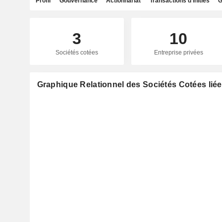
Profil
Gouvernance
Actionnariat
Transactions d'initiés
G
3
10
Sociétés cotées
Entreprise privées
Graphique Relationnel des Sociétés Cotées lié