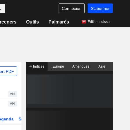
Connexion
S'abonner
reeners
Outils
Palmarès
Édition suisse
Indices
Europe
Amériques
Asie
ort PDF
AN
AN
Agenda
Secteur
Dérivés