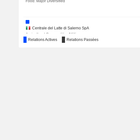
Food: Major Diversified
Centrale del Latte di Salerno SpA
Agricultural Commodities/Milling
Relations Actives
Relations Passées
New Service Srl (Italy)
Newlat GmbH
Food: Specialty/Candy
New Property SpA
Real Estate Development