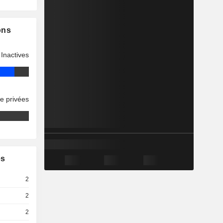
ons
Inactives
se privées
es
2
2
2