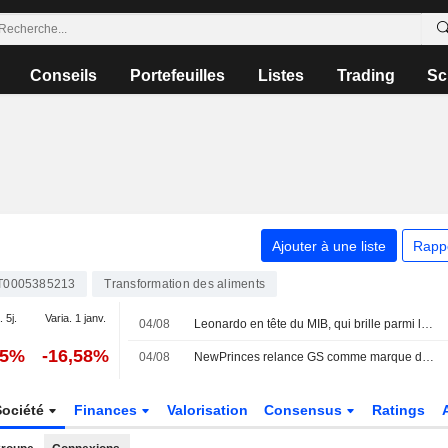
Conseils
Portefeuilles
Listes
Trading
Sc
Ajouter à une liste
Rapp
T0005385213
Transformation des aliments
. 5j.
Varia. 1 janv.
04/08
Leonardo en tête du MIB, qui brille parmi les places européennes
55%
-16,58%
04/08
NewPrinces relance GS comme marque de référence pour le retail
Société
Finances
Valorisation
Consensus
Ratings