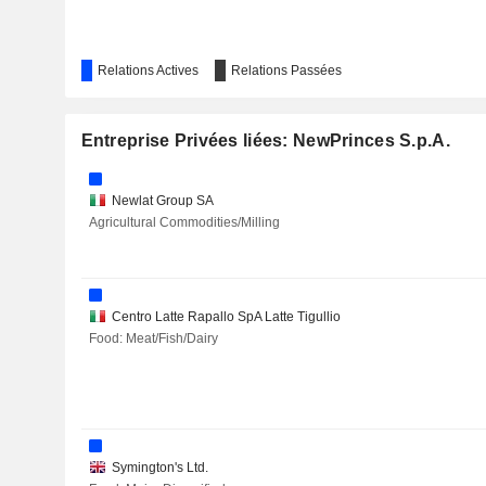
Relations Actives
Relations Passées
Entreprise Privées liées: NewPrinces S.p.A.
Newlat Group SA
Agricultural Commodities/Milling
Centro Latte Rapallo SpA Latte Tigullio
Food: Meat/Fish/Dairy
Symington's Ltd.