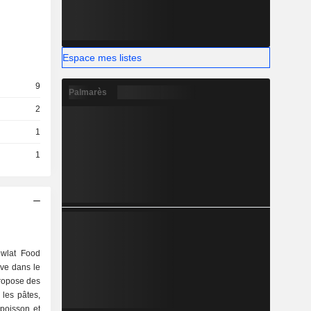
Espace mes listes
9
Palmarès
2
1
1
wlat Food
ive dans le
propose des
 les pâtes,
 poisson et