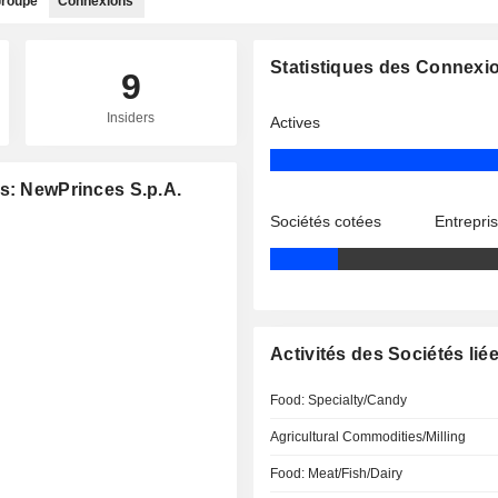
roupe
Connexions
Statistiques des Connexi
9
Insiders
Actives
es: NewPrinces S.p.A.
Sociétés cotées
Entrepri
Activités des Sociétés lié
Food: Specialty/Candy
Agricultural Commodities/Milling
Food: Meat/Fish/Dairy