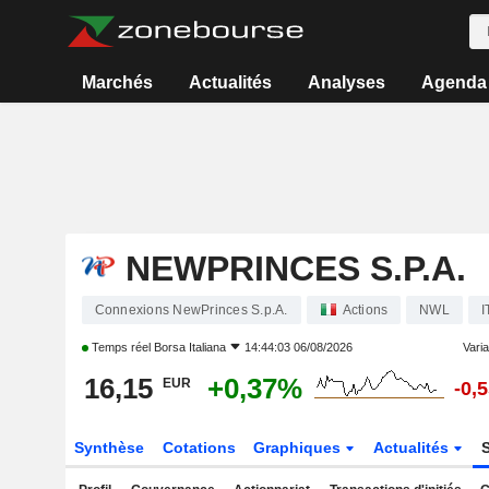
Marchés
Actualités
Analyses
Agenda
NEWPRINCES S.P.A.
Connexions NewPrinces S.p.A.
Actions
NWL
I
Temps réel
Borsa Italiana
14:44:03 06/08/2026
Varia
16,15
+0,37%
EUR
-0,
Synthèse
Cotations
Graphiques
Actualités