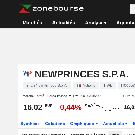
Marchés
Actualités
Analyses
Agenda
NEWPRINCES S.P.A.
Bilan NewPrinces S.p.A.
Actions
NWL
IT0005
Marché Fermé -
Borsa Italiana
17:45:00 06/08/2026
Pré-ou
16,02
-0,44%
EUR
16,0
Synthèse
Cotations
Graphiques
Actualités