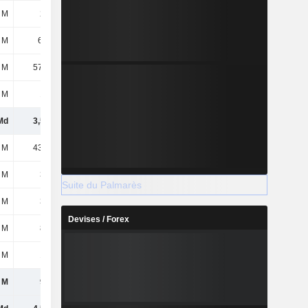
 M
267 M
 M
6,46 M
 M
57,21 M
 M
133 M
Md
3,57 Md
 M
43,94 M
 M
375 M
Suite du Palmarès
 M
385 M
Devises / Forex
 M
804 M
 M
167 M
 M
971 M