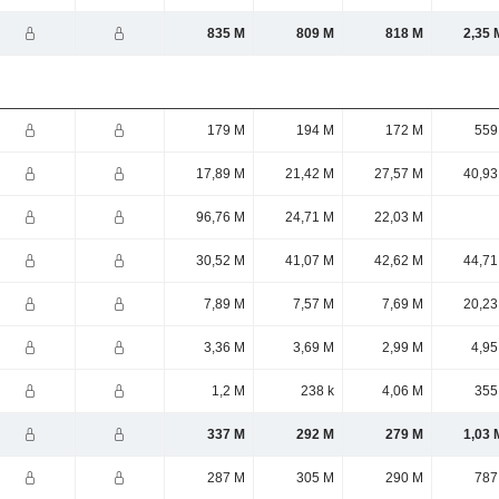
835 M
809 M
818 M
2,35 
179 M
194 M
172 M
559
17,89 M
21,42 M
27,57 M
40,93
96,76 M
24,71 M
22,03 M
30,52 M
41,07 M
42,62 M
44,71
7,89 M
7,57 M
7,69 M
20,23
3,36 M
3,69 M
2,99 M
4,95
1,2 M
238 k
4,06 M
355
337 M
292 M
279 M
1,03 
287 M
305 M
290 M
787