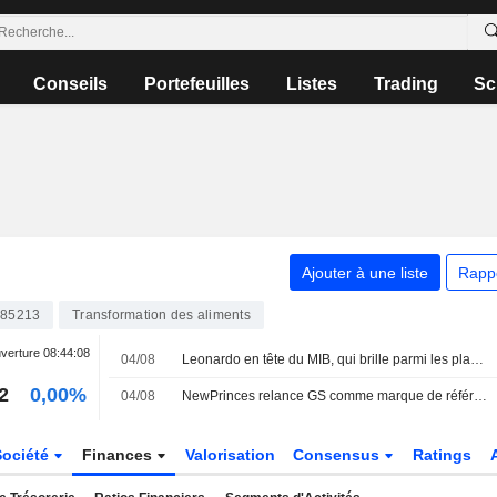
Conseils
Portefeuilles
Listes
Trading
Sc
Ajouter à une liste
Rapp
385213
Transformation des aliments
verture
08:44:08
04/08
Leonardo en tête du MIB, qui brille parmi les places européennes
2
0,00%
04/08
NewPrinces relance GS comme marque de référence pour le retail
Société
Finances
Valorisation
Consensus
Ratings