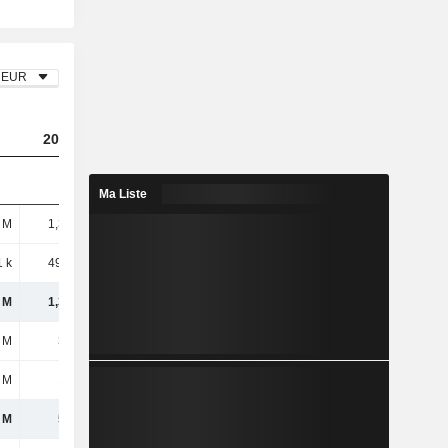
EUR
2025
Ma Liste
 M
1,33 Md
1 k
49,35 M
 M
1,38 Md
 M
357 M
 M
179 M
 M
536 M