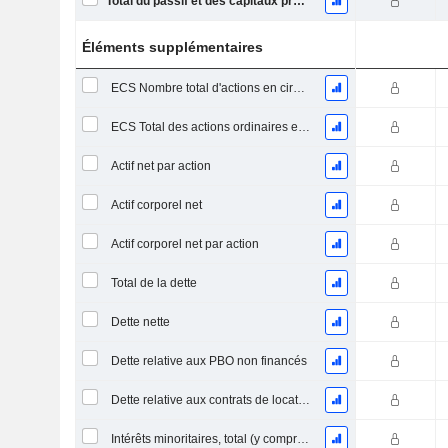
Total du passif et des capitaux propres
Éléments supplémentaires
ECS Nombre total d'actions en circulation à la date de dépôt
ECS Total des actions ordinaires en circulation
Actif net par action
Actif corporel net
Actif corporel net par action
Total de la dette
Dette nette
Dette relative aux PBO non financés
Dette relative aux contrats de location
Intérêts minoritaires, total (y compris la division financière)