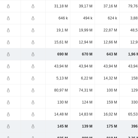
31,18 M
39,17 M
37,16 M
79,76
646 k
494 k
624 k
3,88
19,1 M
19,99 M
22,87 M
48,5
15,61 M
12,94 M
12,66 M
12,9
690 M
670 M
643 M
1,96 
43,94 M
43,94 M
43,94 M
43,94
5,13 M
6,22 M
14,32 M
158
80,97 M
74,31 M
100 M
129
130 M
124 M
159 M
330
14,48 M
14,83 M
16,02 M
65,53
145 M
139 M
175 M
396