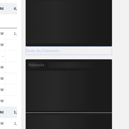
Md
4,54 Md
 M
1,51 Md
 M
126 M
Suite du Palmarès
-
-
Palmarès
 M
103 M
 M
136 M
 M
6,7 M
 M
116 M
Md
1,99 Md
 M
1,11 Md