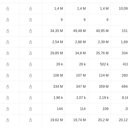
1,4 M
1,4 M
1,4 M
10,09
6
6
6
34,35 M
49,48 M
40,95 M
151
2,54 M
2,86 M
2,39 M
1,69
29,85 M
34,8 M
35,76 M
334
26 k
26 k
502 k
410
106 M
107 M
124 M
260
334 M
347 M
359 M
694
1,96 k
2,07 k
2,19 k
8,1
144
114
109
2
19,62 M
19,74 M
20,2 M
20,12