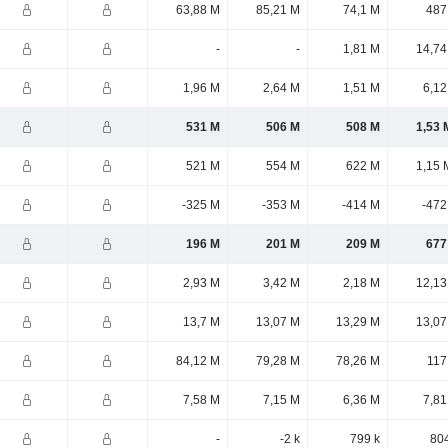
63,88 M
85,21 M
74,1 M
487
-
-
1,81 M
14,74
1,96 M
2,64 M
1,51 M
6,12
531 M
506 M
508 M
1,53 
521 M
554 M
622 M
1,15 
-325 M
-353 M
-414 M
-472
196 M
201 M
209 M
677
2,93 M
3,42 M
2,18 M
12,13
13,7 M
13,07 M
13,29 M
13,07
84,12 M
79,28 M
78,26 M
117
7,58 M
7,15 M
6,36 M
7,81
-
-2 k
799 k
804