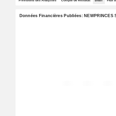
Prévisions des Analystes
Compte de Résultat
Bilan
Flux d
Données Financières Publiées: NEWPRINCES S