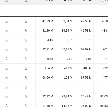
835 M
809 M
818 M
2,35 
41,29 M
39,34 M
42,58 M
43,8
41,29 M
39,34 M
42,58 M
43,8
3,15
3,16
3,73
7,
32,21 M
32,13 M
67,09 M
201
0,78
0,82
1,58
4,
454 M
417 M
400 M
932
68,66 M
123 M
87,51 M
477
-
-
-
32,92 M
29,24 M
25,47 M
92,03
14,48 M
14,83 M
16,02 M
65,53