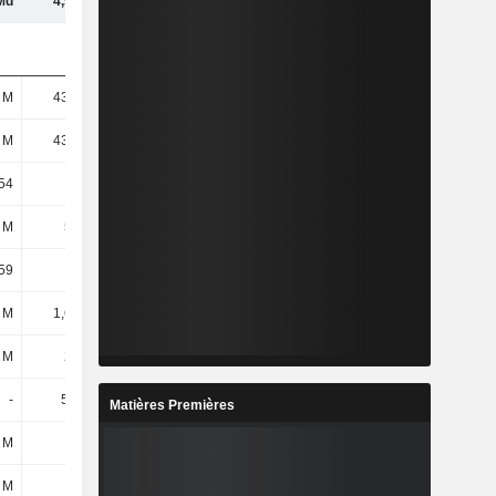
Md
4,54 Md
 M
43,08 M
 M
43,08 M
54
18,66
 M
571 M
59
13,26
 M
1,62 Md
 M
237 M
-
5,94 M
Matières Premières
 M
-
 M
167 M