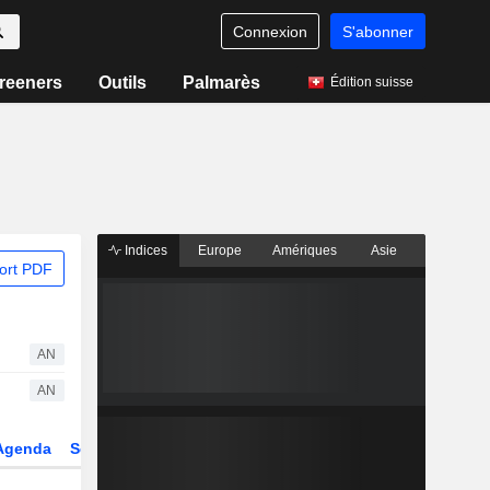
Connexion
S'abonner
reeners
Outils
Palmarès
Édition suisse
Indices
Europe
Amériques
Asie
ort PDF
AN
AN
Agenda
Secteur
Dérivés