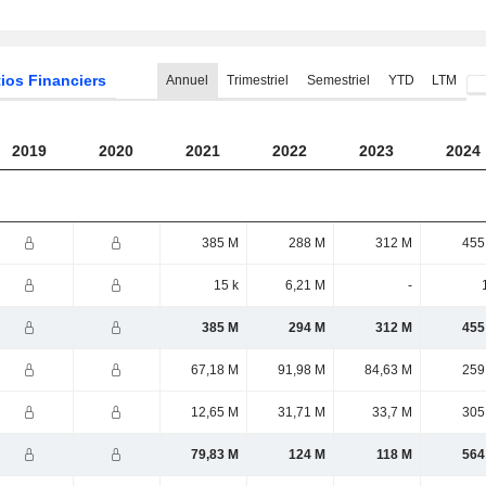
ios Financiers
Annuel
Trimestriel
Semestriel
YTD
LTM
2019
2020
2021
2022
2023
2024
385 M
288 M
312 M
455
15 k
6,21 M
-
385 M
294 M
312 M
455
67,18 M
91,98 M
84,63 M
259
12,65 M
31,71 M
33,7 M
305
79,83 M
124 M
118 M
564