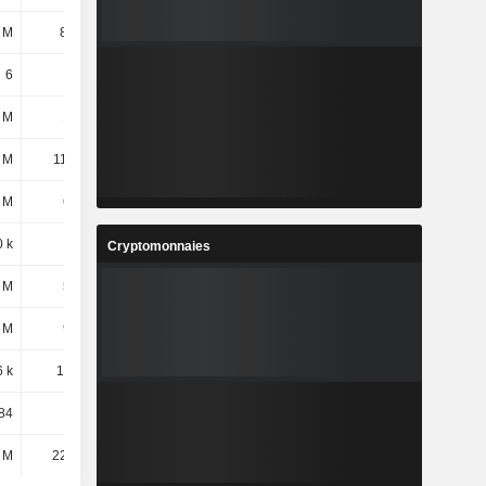
 M
8,36 M
6
6
 M
168 M
 M
11,23 M
 M
665 M
 k
27 k
Cryptomonnaies
 M
512 M
 M
963 M
6 k
12,93 k
84
4,44 k
 M
22,73 M