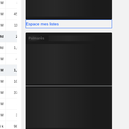
 M
828 M
 M
45,57 M
Espace mes listes
 M
11,21 M
Md
2,8 Md
Palmarès
Md
1,88 Md
 M
-520 M
 M
1,36 Md
 M
10,31 M
 M
37,18 M
 M
195 M
 M
38,7 M
 k
98,41 M