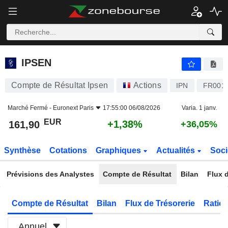
IPSEN
161,90
€
+1,38%
IPSEN
Compte de Résultat Ipsen
Actions
IPN
FR001
Marché Fermé -
Euronext Paris
17:55:00 06/08/2026
Varia. 1 janv.
EUR
+1,38%
161,90
+36,05%
Synthèse
Cotations
Graphiques
Actualités
Soci
Prévisions des Analystes
Compte de Résultat
Bilan
Flux d
Compte de Résultat
Bilan
Flux de Trésorerie
Ratios
Annuel