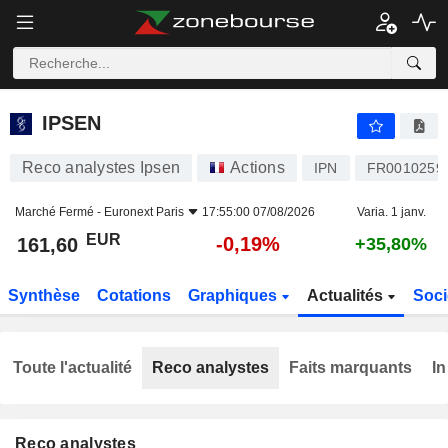
IPSEN
161,60
€
-0,19%
IPSEN
Reco analystes Ipsen
Actions
IPN
FR0010259
Marché Fermé -
Euronext Paris
17:55:00 07/08/2026
Varia. 1 janv.
EUR
-0,19%
161,60
+35,80%
Synthèse
Cotations
Graphiques
Actualités
Soci
Toute l'actualité
Reco analystes
Faits marquants
In
Reco analystes