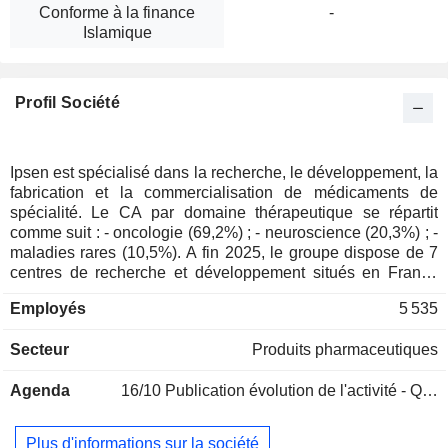
Conforme à la finance
-
Islamique
Profil Société
Ipsen est spécialisé dans la recherche, le développement, la
fabrication et la commercialisation de médicaments de
spécialité. Le CA par domaine thérapeutique se répartit
comme suit : - oncologie (69,2%) ; - neuroscience (20,3%) ; -
maladies rares (10,5%). A fin 2025, le groupe dispose de 7
centres de recherche et développement situés en France
(2), au Royaume-Uni (2), en Chine (2) et en Irlande, et de 5
Employés
5 535
sites de production dans le monde. La répartition
géographique du CA est la suivante : France (8%), Europe
Secteur
Produits pharmaceutiques
(31,7%), Etats-Unis (32,9%), Amérique du Nord (2,2%) et
autres (25,2%).
Agenda
16/10
Publication évolution de l'activité - Q3 2026
Plus d'informations sur la société