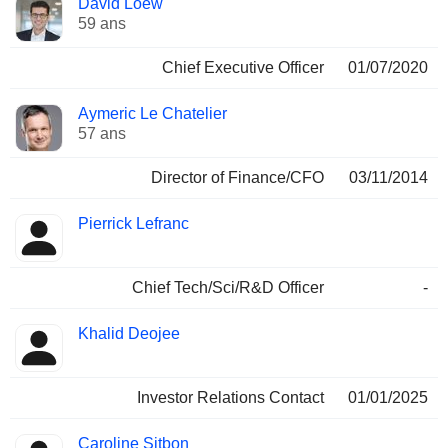
David Loew
Dirigeant
occupées
59 ans
Chief Executive Officer
01/07/2020
Aymeric Le Chatelier
57 ans
Director of Finance/CFO
03/11/2014
Pierrick Lefranc
Chief Tech/Sci/R&D Officer
-
Khalid Deojee
Investor Relations Contact
01/01/2025
Caroline Sitbon