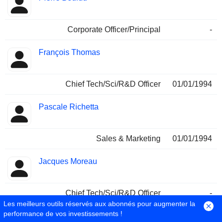
Corporate Officer/Principal
-
François Thomas
Chief Tech/Sci/R&D Officer
01/01/1994
Pascale Richetta
Sales & Marketing
01/01/1994
Jacques Moreau
Chief Tech/Sci/R&D Officer
-
Les meilleurs outils réservés aux abonnés pour augmenter la
performance de vos investissements !
Viviane Montarnal