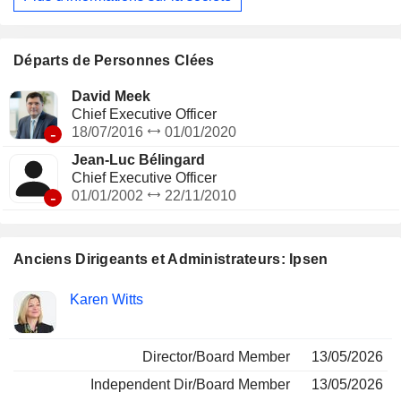
Départs de Personnes Clées
David Meek
Chief Executive Officer
-
18/07/2016
01/01/2020
Jean-Luc Bélingard
Chief Executive Officer
-
01/01/2002
22/11/2010
Anciens Dirigeants et Administrateurs: Ipsen
Fonctions
Karen Witts
Insider
occupées
Director/Board Member
13/05/2026
Independent Dir/Board Member
13/05/2026