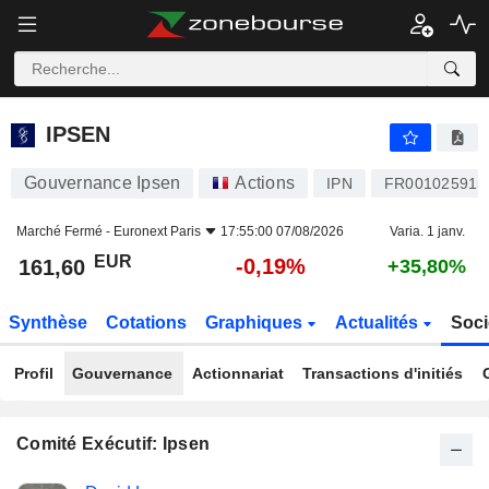
IPSEN
161,60
€
-0,19%
IPSEN
Gouvernance Ipsen
Actions
IPN
FR001025915
Marché Fermé -
Euronext Paris
17:55:00 07/08/2026
Varia. 1 janv.
EUR
-0,19%
161,60
+35,80%
Synthèse
Cotations
Graphiques
Actualités
Soci
Profil
Gouvernance
Actionnariat
Transactions d'initiés
Comité Exécutif: Ipsen
Fonctions