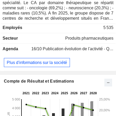
spécialité. Le CA par domaine thérapeutique se répartit
comme suit : - oncologie (69,2%) ; - neuroscience (20,3%) ; -
maladies rares (10,5%). A fin 2025, le groupe dispose de 7
centres de recherche et développement situés en France
(2), au Royaume-Uni (2), en Chine (2) et en Irlande, et de 5
Employés
5 535
sites de production dans le monde. La répartition
géographique du CA est la suivante : France (8%), Europe
Secteur
Produits pharmaceutiques
(31,7%), Etats-Unis (32,9%), Amérique du Nord (2,2%) et
autres (25,2%).
Agenda
16/10
Publication évolution de l'activité - Q3 2026
Plus d'informations sur la société
Compte de Résultat et Estimations