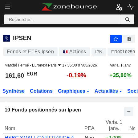
IPSEN
161,60
€
-0,19%
IPSEN
Fonds et ETFs Ipsen
Actions
IPN
FR00102591
Marché Fermé -
Euronext Paris
17:55:00 07/08/2026
Varia. 1 janv.
EUR
-0,19%
161,60
+35,80%
Synthèse
Cotations
Graphiques
Actualités
Soci
10
Fonds positionnés sur Ipsen
Varia. 1
Nom
PEA
janv.
Not
HSBC SMALL CAP FRANCE A
Non
+2,00%