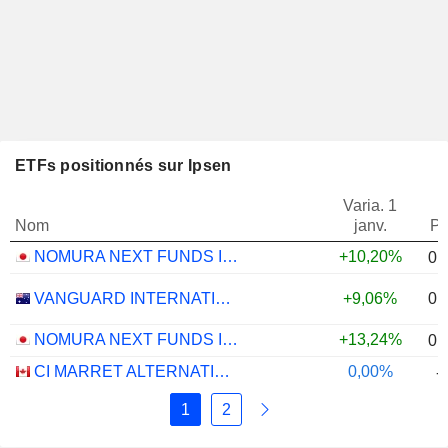
ETFs positionnés sur Ipsen
Varia. 1
Nom
janv.
Po
NOMURA NEXT FUNDS INTERNATIONAL EQUITY MSCI-KOKUSAI (YEN-HEDGED) ETF - JPY
+10,20%
0,
0,
VANGUARD INTERNATIONAL EQUITY INDEX FUNDS - VANGUARD FTSE ALL-WORLD EX-US ETF
+9,06%
NOMURA NEXT FUNDS INTERNATIONAL EQUITY MSCI-KOKUSAI (UNHEDGED) ETF - JPY
+13,24%
0,
CI MARRET ALTERNATIVE ABSOLUTE RETURN BOND ETF - CAD
0,00%
-
1
2