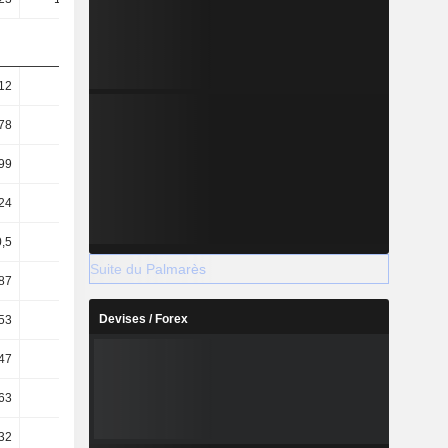
12
12,11
12,33
22,38
78
10,8
10,98
18,28
99
8,93
9,39
19,23
24
7,96
8,36
15,72
,5
39,52
35,06
37,49
Suite du Palmarès
87
32,86
36,35
28,45
Devises / Forex
53
44,99
53,26
37,89
47
40,55
45,77
34,98
63
0,39
0,42
0,71
,32
-0,06
-0,13
-0,41