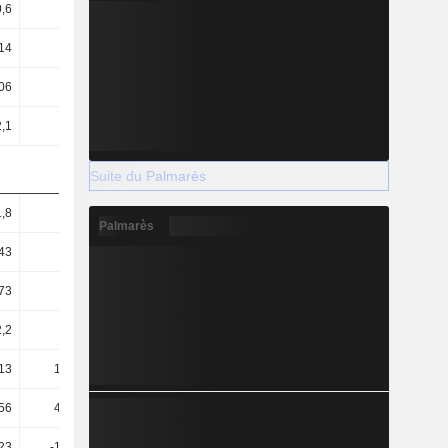
0,6
0,55
0,56
0,59
14
5,72
5,77
5,9
06
4,95
5,12
4,95
2,1
1,99
2,15
2,85
Suite du Palmarès
1,8
1,17
1,34
1,96
Palmarès
43
0,82
1,01
1,69
73
0,53
0,61
0,79
,2
73,75
71,49
73,68
13
183,27
170,07
127,94
56
448,97
484,13
441,59
23
-191,96
-242,56
-239,97