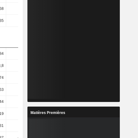
68
0,44
0,49
0,77
,35
-0,06
-0,15
-0,44
84
4,75
8,11
9,92
,8
4,05
8,07
10,74
74
1,07
13,05
12,47
63
1,98
13,64
16,02
44
-8,76
8,77
22,29
Matières Premières
,19
4,7
-42,36
24,41
31
-0,65
-46,32
28,22
37
-12,19
8,94
26,63