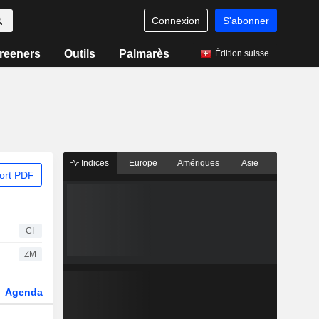
Connexion
S'abonner
reeners
Outils
Palmarès
Édition suisse
Indices
Europe
Amériques
Asie
ort PDF
CI
ZM
Agenda
Secteur
Dérivés
Fonds et ETFs