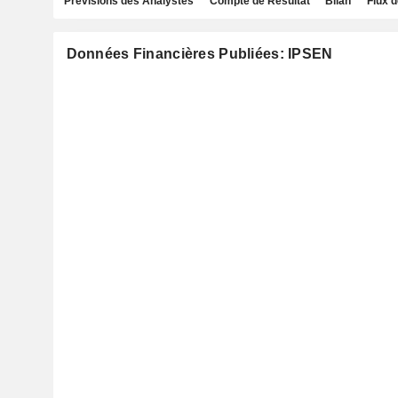
Prévisions des Analystes
Compte de Résultat
Bilan
Flux d
Données Financières Publiées: IPSEN