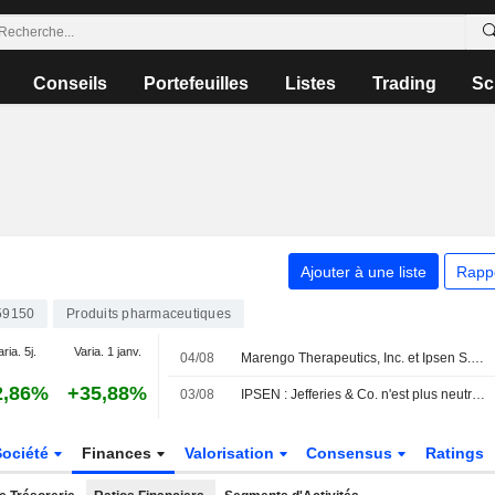
Conseils
Portefeuilles
Listes
Trading
Sc
Ajouter à une liste
Rapp
59150
Produits pharmaceutiques
aria. 5j.
Varia. 1 janv.
04/08
Marengo Therapeutics, Inc. et Ipsen S.A. désignent un premier candidat-médicament dans le cadre de leur collaboration stratégique TriSTAR
2,86%
+35,88%
03/08
IPSEN : Jefferies & Co. n'est plus neutre mais vendeur
Société
Finances
Valorisation
Consensus
Ratings