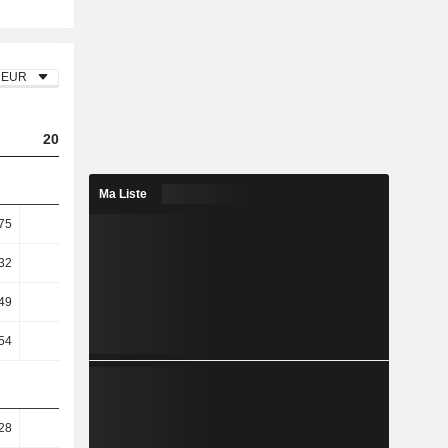
EUR
2023
2024
2025
Ma Liste
75
9,02
8,22
9,6
32
12,81
11,68
12,83
49
17,3
8,93
10,44
54
17,22
8,89
10,41
28
82,72
82,69
80,89