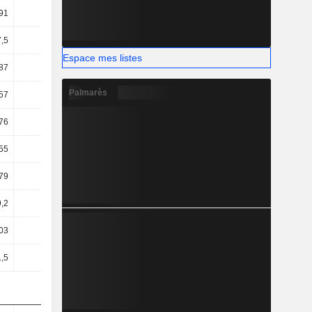
91
34,34
32,85
29,63
,5
34,57
33,33
34,11
Espace mes listes
87
32,32
31,14
32,87
Palmarès
57
26,04
23,49
26,14
76
18,75
10
11,31
55
19,49
9,68
11,29
79
18,66
9,96
11,29
,2
15,22
13,64
15,71
03
25,35
2,04
16,59
,5
25,84
2,44
17,17