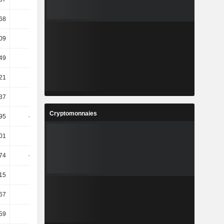
,68
3,64
-42,3
24,59
09
-0,19
10,44
12,85
49
1,9
-1,38
-15,62
,21
-1,17
15,59
0,57
37
12,62
1,84
7,75
Cryptomonnaies
95
-59,07
99,79
46,7
01
14,39
9,32
3,69
74
-10,86
5,73
24,35
15
20,29
48,97
-39,24
67
42,53
-90,18
1,81 k
59
41,73
-88,49
1,29 k