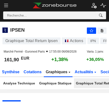
IPSEN
161,90
€
+1,38%
IPSEN
Graphique Total Return Ipsen
Actions
IPN
FR
Marché Fermé -
Euronext Paris
17:55:00 06/08/2026
Varia. 1 janv.
EUR
+1,38%
161,90
+36,05%
Synthèse
Cotations
Graphiques
Actualités
Soci
Analyse Technique
Graphique Statique
Graphique Total Re