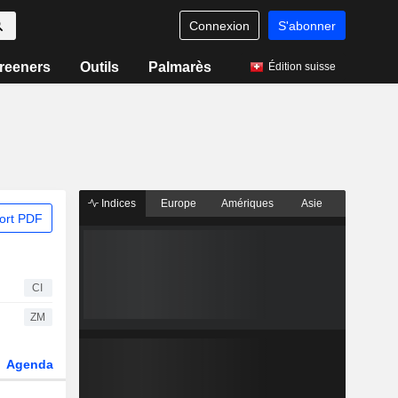
Connexion
S'abonner
reeners
Outils
Palmarès
Édition suisse
Indices
Europe
Amériques
Asie
ort PDF
CI
ZM
Agenda
Secteur
Dérivés
Fonds et ETFs