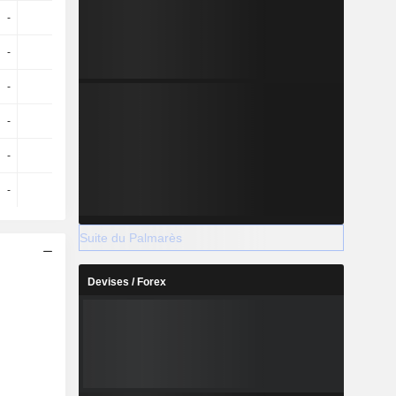
-
-
-
-
-
-
-
-
-
-
-
-
-
-
-
-
-
-
-
-
-
-
-
-
Suite du Palmarès
Devises / Forex