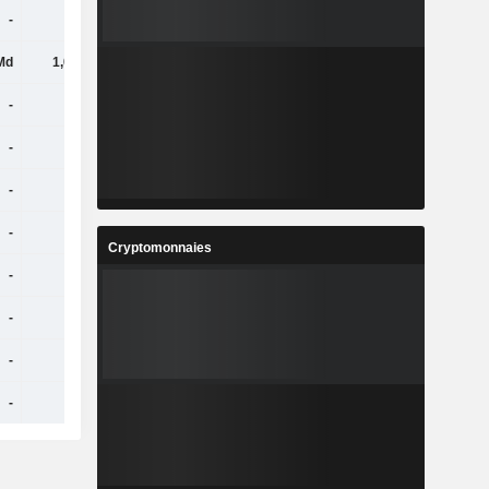
-
-
-
293 M
Md
1,04 Md
1,17 Md
80,3 M
-
-
-
-
-
-
-
-
-
-
-
-
-
-
-
-
Cryptomonnaies
-
-
-
-
-
-
-
-
-
-
-
-
-
-
-
-