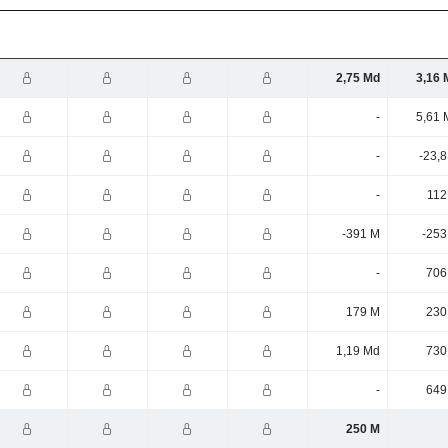
2,75 Md
3,16 
-
5,61 
-
-23,
-
112
-391 M
-253
-
706
179 M
230
1,19 Md
730
-
649
250 M