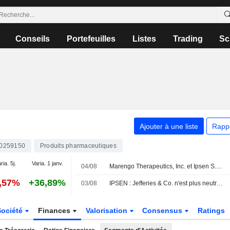
Conseils
Portefeuilles
Listes
Trading
Sc
Ajouter à une liste
Rapp
0259150
Produits pharmaceutiques
ria. 5j.
Varia. 1 janv.
04/08
Marengo Therapeutics, Inc. et Ipsen S.A. désignent un premier candidat-médicament dans le cadre de leur collaboration stratégique TriSTAR
2,57%
+36,89%
03/08
IPSEN : Jefferies & Co. n'est plus neutre mais vendeur
Société
Finances
Valorisation
Consensus
Ratings