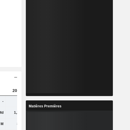
2023
2024
2025
-
-
-
1,21 Md
Matières Premières
Md
1,26 Md
1,34 Md
1,17 Md
 M
829 M
897 M
924 M