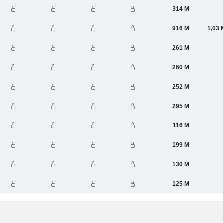
314 M
916 M
1,03 
261 M
260 M
252 M
295 M
116 M
199 M
130 M
125 M