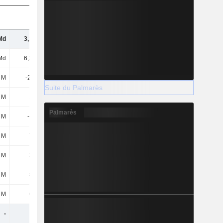
Md
3,31 Md
3,57 Md
3,93 Md
Md
6,32 Md
6,44 Md
6,94 Md
8 M
-26,2 M
-23,1 M
-36,1 M
Suite du Palmarès
 M
136 M
74,9 M
134 M
Palmarès
 M
-116 M
-173 M
-105 M
 M
762 M
432 M
579 M
 M
318 M
390 M
341 M
 M
816 M
497 M
626 M
 M
644 M
346 M
444 M
-
-
-
-