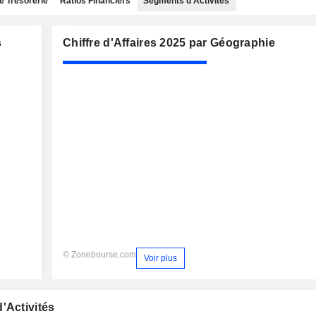
e Trésorerie
Ratios Financiers
Segments d'Activités
s
Chiffre d'Affaires 2025 par Géographie
© Zonebourse.com
Voir plus
'Activités