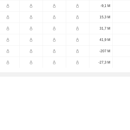
-9,1 M
15,3 M
31,7 M
41,9 M
-207 M
-27,3 M