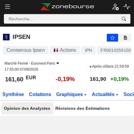
IPSEN
161,60
€
-0,19%
IPSEN
Consensus Ipsen
Actions
IPN
FR0010259150
Marché Fermé -
Euronext Paris
Après clôture
21:59:59
17:55:00 07/08/2026
EUR
-0,19%
161,60
161,90
+0,19%
Synthèse
Cotations
Graphiques
Actualités
Soci
Opinion des Analystes
Révisions des Estimations