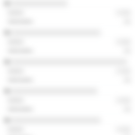
░░░░░░░░░░░░░░░░░
░ ░░░
░░
░░░░░░░░░░░░░░░░░░░░░░░░░░░
░ ░░░
░░
░░░░░░░░░░░░░░░░░░░░░░░░░░░░░░░░░░░
░ ░░░
░░
░░░░░░░░░░░░░░░░░░░░░░░░░░
░ ░░░
░░
░░░░░░░░░░░░░░░░░░░░░░░░░░░
░ ░░░