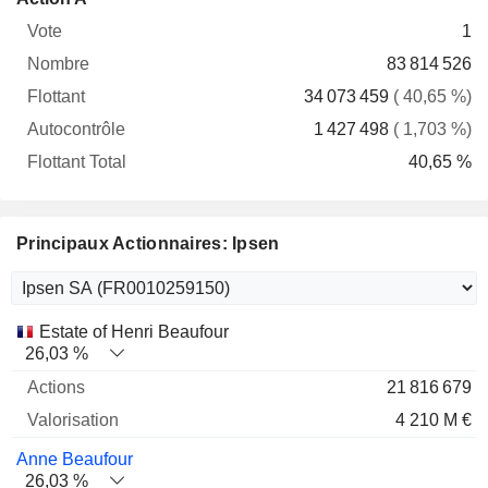
Vote
Nombre
Flottant
Autocontrôle
Total
1
83 814 526
34 073 459
( 40,65 %)
1 427 498
( 1,703 %)
40,65 %
Principaux Actionnaires: Ipsen
Nom
Actions
%
Valorisation
Estate of Henri Beaufour
26,03 %
21 816 679
4 210 M €
Anne Beaufour
26,03 %