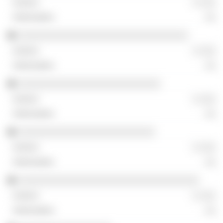
░ ░░░
░░
░░░░░░░░░░░░░░░░░░░░░░░░░░░░░░░
░ ░░░
░░
░░░░░░░░░░░░░░░░░░░░░░░░░░
░ ░░░
░░
░░░░░░░░░░░░░░░░░░░░░░░░░
░ ░░░
░░
░░░░░░░░░░░░░░░░░░░░░░░░░░░░░░░░░
░ ░░░
░░