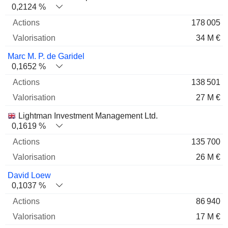
0,2124 %
178 005
34 M €
Marc M. P. de Garidel
0,1652 %
138 501
27 M €
Lightman Investment Management Ltd.
0,1619 %
135 700
26 M €
David Loew
0,1037 %
86 940
17 M €