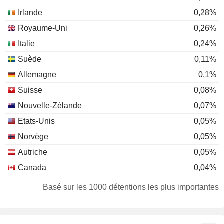
Irlande
0,28%
Royaume-Uni
0,26%
Italie
0,24%
Suède
0,11%
Allemagne
0,1%
Suisse
0,08%
Nouvelle-Zélande
0,07%
Etats-Unis
0,05%
Norvège
0,05%
Autriche
0,05%
Canada
0,04%
Belgique
0,04%
Basé sur les 1000 détentions les plus importantes
Danemark
0,03%
Liechtenstein
0,03%