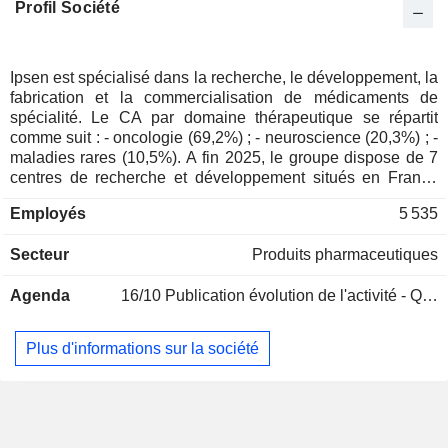
Profil Société
Finlande
0,03%
Espagne
0,02%
Luxembourg
0,02%
Ipsen est spécialisé dans la recherche, le développement, la
fabrication et la commercialisation de médicaments de
Japon
0,01%
spécialité. Le CA par domaine thérapeutique se répartit
Pays-Bas
0,01%
comme suit : - oncologie (69,2%) ; - neuroscience (20,3%) ; -
maladies rares (10,5%). A fin 2025, le groupe dispose de 7
Afrique du Sud
0,01%
centres de recherche et développement situés en France
(2), au Royaume-Uni (2), en Chine (2) et en Irlande, et de 5
Hong Kong
0,01%
Employés
5 535
sites de production dans le monde. La répartition
géographique du CA est la suivante : France (8%), Europe
Secteur
Produits pharmaceutiques
(31,7%), Etats-Unis (32,9%), Amérique du Nord (2,2%) et
autres (25,2%).
Agenda
16/10
Publication évolution de l'activité - Q3 2026
Plus d'informations sur la société