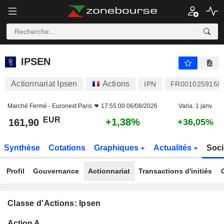
IPSEN
161,90
€
+1,38%
IPSEN
Actionnariat Ipsen
Actions
IPN
FR0010259150
Marché Fermé -
Euronext Paris
17:55:00 06/08/2026
Varia. 1 janv.
EUR
+1,38%
161,90
+36,05%
Synthèse
Cotations
Graphiques
Actualités
Soci
Profil
Gouvernance
Actionnariat
Transactions d'initiés
Classe d'Actions: Ipsen
Flottant
Action A