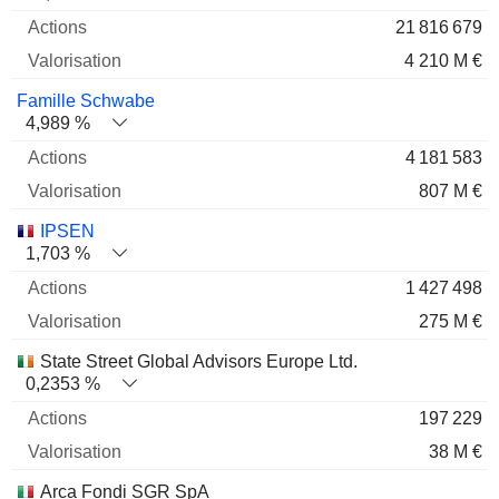
21 816 679
4 210 M €
Famille Schwabe
4,989 %
4 181 583
807 M €
IPSEN
1,703 %
1 427 498
275 M €
State Street Global Advisors Europe Ltd.
0,2353 %
197 229
38 M €
Arca Fondi SGR SpA