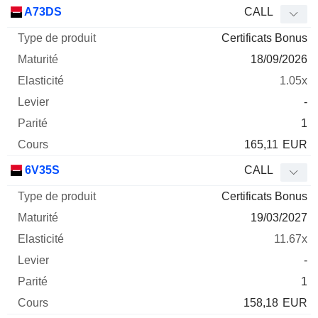
Type
A73DS
CALL
de
Certificats Bonus
Mnemo
Type
produit
Maturité
Elasticité
Levier
Parité
Co
18/09/2026
1.05x
-
1
165,11
EUR
6V35S
CALL
Certificats Bonus
19/03/2027
11.67x
-
1
158,18
EUR