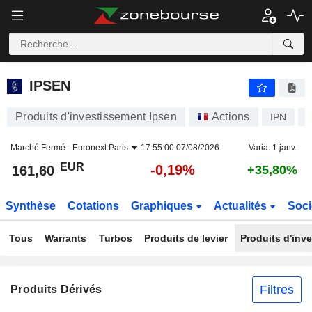
IPSEN
161,60
€
-0,19%
IPSEN
Produits d'investissement Ipsen
Actions
IPN
Marché Fermé -
Euronext Paris
17:55:00 07/08/2026
Varia. 1 janv.
EUR
-0,19%
161,60
+35,80%
Synthèse
Cotations
Graphiques
Actualités
Soci
Tous
Warrants
Turbos
Produits de levier
Produits d'inv
Filtres
Produits Dérivés