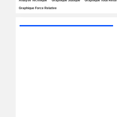
Analyse Technique
Graphique Statique
Graphique Total Retu
Graphique Force Relative