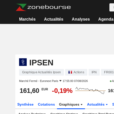
Marchés
Actualités
Analyses
Agenda
IPSEN
Graphique Actualités Ipsen
Actions
IPN
FR001
Marché Fermé -
Euronext Paris
17:55:00 07/08/2026
A
161,60
-0,19%
EUR
16
Synthèse
Cotations
Graphiques
Actualités