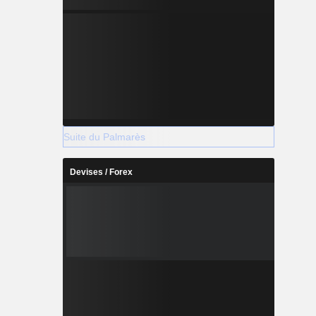
Suite du Palmarès
Devises / Forex