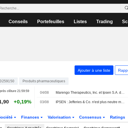
Conseils
Portefeuilles
Listes
Trading
Sc
Ajouter à une liste
Rapp
0259150
Produits pharmaceutiques
près clôture
21:59:59
04/08
Marengo Therapeutics, Inc. et Ipsen S.A. désignent un premier candidat-médicament dans le cadre de leur collaboration stratégique TriSTAR
1,90
+0,19%
03/08
IPSEN : Jefferies & Co. n'est plus neutre mais vendeur
Société
Finances
Valorisation
Consensus
Ratings