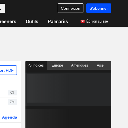
Connexion
S'abonner
reeners
Outils
Palmarès
Édition suisse
Indices
Europe
Amériques
Asie
ort PDF
CI
ZM
Agenda
Secteur
Dérivés
Fonds et ETFs