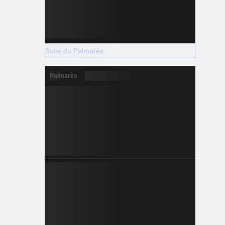
Suite du Palmarès
Palmarès