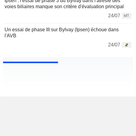
Ipsen : l'essai de phase 3 du Bylvay dans l'atrésie des
voies biliaires manque son critère d'évaluation principal
24/07
MT
Un essai de phase III sur Bylvay (Ipsen) échoue dans
l'AVB
24/07