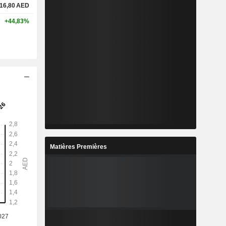
16,80
AED
+44,83%
Matières Premières