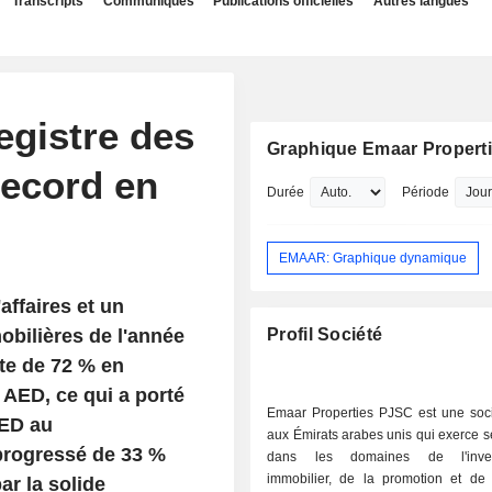
Transcripts
Communiqués
Publications officielles
Autres langues
egistre des
Graphique Emaar Propert
record en
Durée
Période
EMAAR: Graphique dynamique
affaires et un
obilières de l'année
Profil Société
te de 72 % en
 AED, ce qui a porté
Emaar Properties PJSC est une soc
AED au
aux Émirats arabes unis qui exerce se
 progressé de 33 %
dans les domaines de l'inves
immobilier, de la promotion et de 
ar la solide