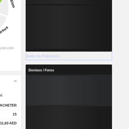
Suite du Palmarès
Devises / Forex
s
at
ACHETER
15
11,60
AED