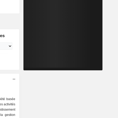
ies
iété basée
s activités
tissement
la gestion