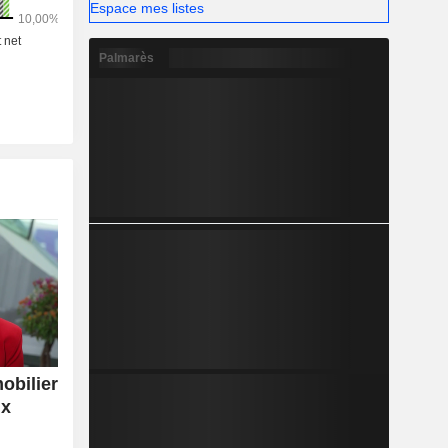
Espace mes listes
Palmarès
obilier
ux