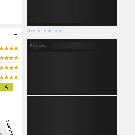
Suite du Palmarès
Palmarès
A