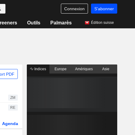
Connexion
S'abonner
reeners
Outils
Palmarès
Édition suisse
Indices
Europe
Amériques
Asie
ort PDF
ZM
RE
Agenda
Secteur
Dérivés
Fonds et ETFs