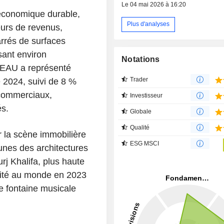
Le 04 mai 2026 à 16:20
 économique durable,
Plus d'analyses
eurs de revenus,
arrés de surfaces
isant environ
Notations
 EAU a représenté
Trader
 2024, suivi de 8 %
 commerciaux,
Investisseur
és.
Globale
Qualité
ur la scène immobilière
ESG MSCI
unes des architectures
j Khalifa, plus haute
isité au monde en 2023
te fontaine musicale