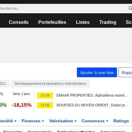
Conseils
Portefeuilles
Listes
Trading
Sc
Ajouter à une liste
Rapp
011
Développement et opérations immobilières
5j.
Varia. 1 janv.
15:34
EMAAR PROPERTIES : AlphaMena maintient sa recommandation à l'achat
55%
-18,15%
14:06
BOURSES DU MOYEN-ORIENT : Dubaï progresse légèrement, Abou Dhabi recule sur fond de tensions régionales
Société
Finances
Valorisation
Consensus
Ratings