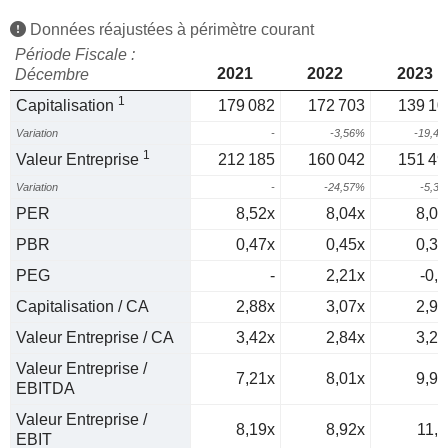
Données réajustées à périmètre courant
Période Fiscale :
2021
2022
2023
Décembre
1
Capitalisation
179 082
172 703
139 10
Variation
-
-3,56%
-19,4
1
Valeur Entreprise
212 185
160 042
151 49
Variation
-
-24,57%
-5,3
PER
8,52x
8,04x
8,07
PBR
0,47x
0,45x
0,35
PEG
-
2,21x
-0,4
Capitalisation / CA
2,88x
3,07x
2,94
Valeur Entreprise / CA
3,42x
2,84x
3,21
Valeur Entreprise /
7,21x
8,01x
9,96
EBITDA
Valeur Entreprise /
8,19x
8,92x
11,4
EBIT