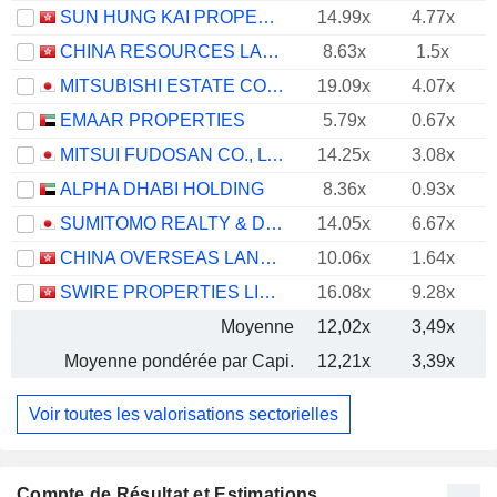
SUN HUNG KAI PROPERTIES LIMITED
14.99x
4.77x
CHINA RESOURCES LAND LIMITED
8.63x
1.5x
MITSUBISHI ESTATE CO., LTD.
19.09x
4.07x
EMAAR PROPERTIES
5.79x
0.67x
MITSUI FUDOSAN CO., LTD.
14.25x
3.08x
ALPHA DHABI HOLDING
8.36x
0.93x
SUMITOMO REALTY & DEVELOPMENT CO., LTD.
14.05x
6.67x
CHINA OVERSEAS LAND & INVESTMENT LIMITED
10.06x
1.64x
SWIRE PROPERTIES LIMITED
16.08x
9.28x
Moyenne
12,02x
3,49x
Moyenne pondérée par Capi.
12,21x
3,39x
Voir toutes les valorisations sectorielles
Compte de Résultat et Estimations