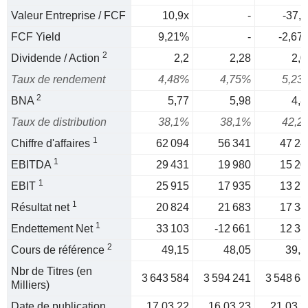
Valeur Entreprise / FCF
10,9x
-
-37,5
FCF Yield
9,21%
-
-2,67
2
Dividende / Action
2,2
2,28
2,0
Taux de rendement
4,48%
4,75%
5,23
2
BNA
5,77
5,98
4,8
Taux de distribution
38,1%
38,1%
42,2
1
Chiffre d'affaires
62 094
56 341
47 24
1
EBITDA
29 431
19 980
15 20
1
EBIT
25 915
17 935
13 27
1
Résultat net
20 824
21 683
17 34
1
Endettement Net
33 103
-12 661
12 38
2
Cours de référence
49,15
48,05
39,2
Nbr de Titres (en
3 643 584
3 594 241
3 548 68
Milliers)
Date de publication
17.03.22
16.03.23
21.03.2