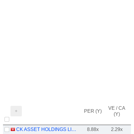
VE / CA
PER (Y)
(Y)
CK ASSET HOLDINGS LIMITED
8.88x
2.29x