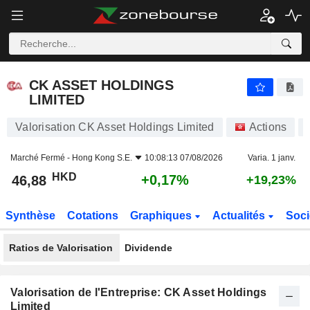
CK ASSET HOLDINGS LIMITED
46,88
$
+0,17%
CK ASSET HOLDINGS
LIMITED
Valorisation CK Asset Holdings Limited
Actions
Marché Fermé -
Hong Kong S.E.
10:08:13 07/08/2026
Varia. 1 janv.
HKD
+0,17%
46,88
+19,23%
Synthèse
Cotations
Graphiques
Actualités
Soci
Ratios de Valorisation
Dividende
Valorisation de l'Entreprise: CK Asset Holdings
Limited