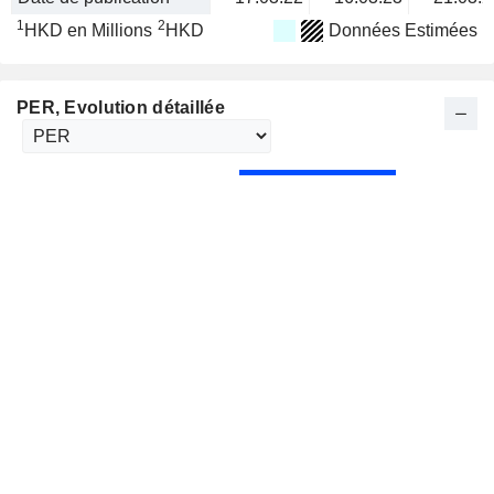
1
2
HKD en Millions
HKD
Données Estimées
PER
, Evolution détaillée