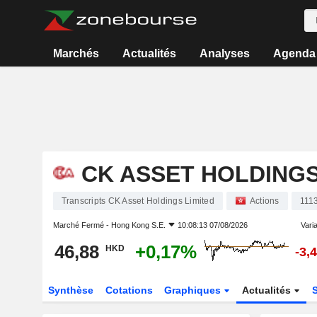
Marchés
Actualités
Analyses
Agenda
CK ASSET HOLDINGS
Transcripts CK Asset Holdings Limited
Actions
111
Marché Fermé -
Hong Kong S.E.
10:08:13 07/08/2026
Varia
46,88
+0,17%
HKD
-3,
Synthèse
Cotations
Graphiques
Actualités