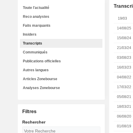
Transcri
Toute l'actualité
Reco analystes
19/03
Faits marquants
14/08/25
Insiders
15/08/24
Transcripts
21/03/24
Communiqués
03/08/23
Publications officielles
16/03/23
Autres langues
04/08/22
Articles Zonebourse
17/03/22
Analyses Zonebourse
05/08/21
18/03/21
Filtres
06/08/20
Rechercher
01/08/19