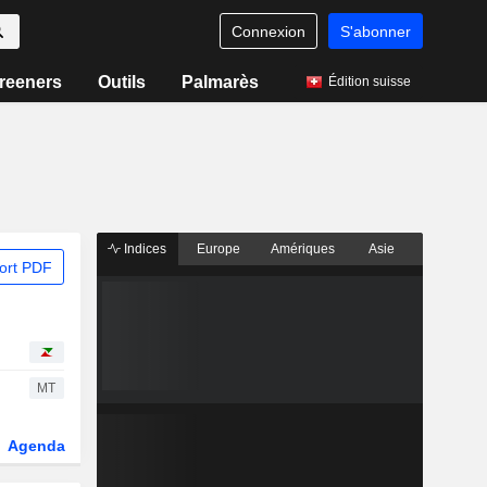
Connexion
S'abonner
reeners
Outils
Palmarès
Édition suisse
Indices
Europe
Amériques
Asie
ort PDF
MT
Agenda
Secteur
Dérivés
Fonds et ETFs