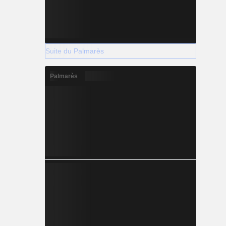
Suite du Palmarès
Palmarès