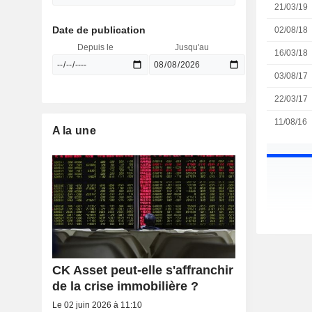
21/03/19
Date de publication
02/08/18
Depuis le
Jusqu'au
16/03/18
03/08/17
22/03/17
11/08/16
A la une
CK Asset peut-elle s'affranchir
de la crise immobilière ?
Le 02 juin 2026 à 11:10