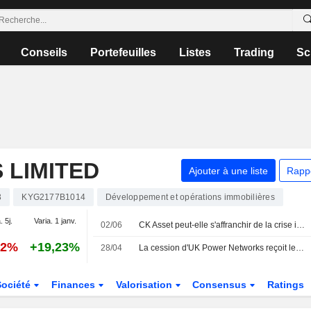
Conseils
Portefeuilles
Listes
Trading
Sc
 LIMITED
Ajouter à une liste
Rapp
3
KYG2177B1014
Développement et opérations immobilières
. 5j.
Varia. 1 janv.
02/06
CK Asset peut-elle s'affranchir de la crise immobilière ?
42%
+19,23%
28/04
La cession d'UK Power Networks reçoit le feu vert des actionnaires
Société
Finances
Valorisation
Consensus
Ratings