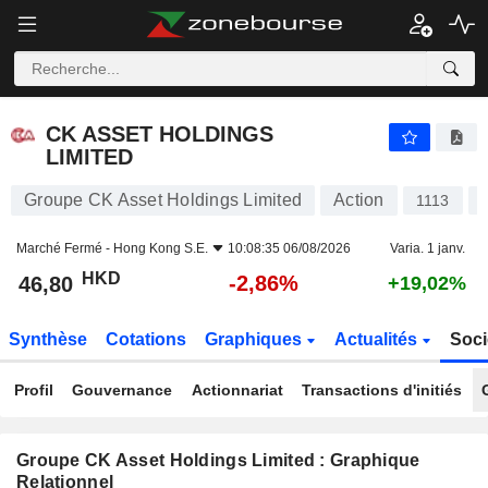
CK ASSET HOLDINGS LIMITED
46,80
$
-2,86%
CK ASSET HOLDINGS
LIMITED
Groupe CK Asset Holdings Limited
Action
1113
Marché Fermé -
Hong Kong S.E.
10:08:35 06/08/2026
Varia. 1 janv.
HKD
-2,86%
46,80
+19,02%
Synthèse
Cotations
Graphiques
Actualités
Soci
Profil
Gouvernance
Actionnariat
Transactions d'initiés
Groupe CK Asset Holdings Limited : Graphique
Relationnel