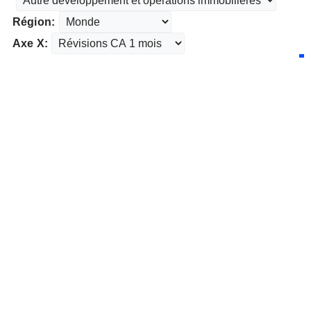
Région:
Axe X: