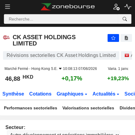
CK ASSET HOLDINGS LIMITED
46,88
$
+0,17%
CK ASSET HOLDINGS
LIMITED
Révisions sectorielles CK Asset Holdings Limited
A
Marché Fermé -
Hong Kong S.E.
10:08:13 07/08/2026
Varia. 1 janv.
HKD
+0,17%
46,88
+19,23%
Synthèse
Cotations
Graphiques
Actualités
Soci
Performances sectorielles
Valorisations sectorielles
Dividen
Secteur: