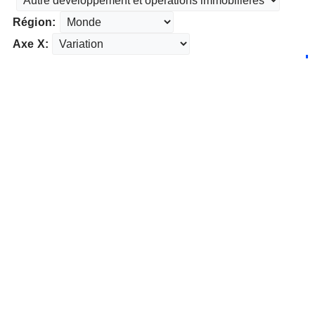
Région:
Axe X: