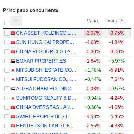
Principaux concurrents
V
Varia.
Varia. 5j.
CK ASSET HOLDINGS LIMITED
-3,07%
-3,75%
SUN HUNG KAI PROPERTIES LIMITED
-4,68%
-4,84%
CHINA RESOURCES LAND LIMITED
-0,30%
-3,00%
EMAAR PROPERTIES
-1,84%
+5,97%
MITSUBISHI ESTATE CO., LTD.
+1,48%
-5,91%
MITSUI FUDOSAN CO., LTD.
+0,44%
-7,64%
ALPHA DHABI HOLDING
-0,38%
+9,57%
SUMITOMO REALTY & DEVELOPMENT CO., LTD.
+0,94%
-4,24%
CHINA OVERSEAS LAND & INVESTMENT LIMITED
+0,30%
-4,06%
SWIRE PROPERTIES LIMITED
-4,58%
-5,45%
HENDERSON LAND DEVELOPMENT COMPANY LIMITED
-2,55%
-4,38%