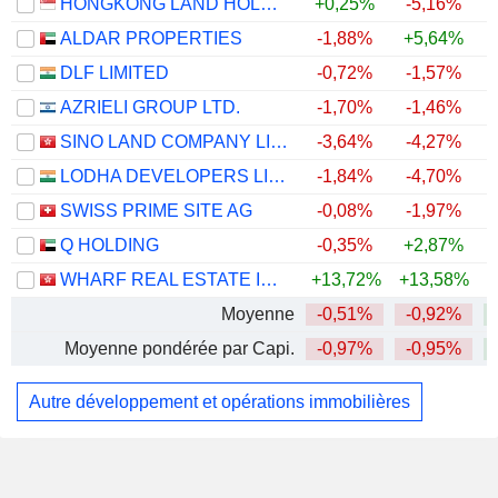
HONGKONG LAND HOLDINGS LIMITED
+0,25%
-5,16%
ALDAR PROPERTIES
-1,88%
+5,64%
DLF LIMITED
-0,72%
-1,57%
AZRIELI GROUP LTD.
-1,70%
-1,46%
SINO LAND COMPANY LIMITED
-3,64%
-4,27%
LODHA DEVELOPERS LIMITED
-1,84%
-4,70%
+
SWISS PRIME SITE AG
-0,08%
-1,97%
Q HOLDING
-0,35%
+2,87%
WHARF REAL ESTATE INVESTMENT COMPANY LIMITED
+13,72%
+13,58%
+
Moyenne
-0,51%
-0,92%
Moyenne pondérée par Capi.
-0,97%
-0,95%
Autre développement et opérations immobilières