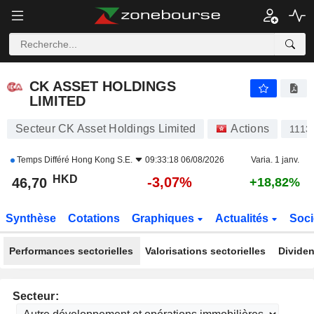
CK ASSET HOLDINGS LIMITED
46,70
$
-3,07%
CK ASSET HOLDINGS
LIMITED
Secteur CK Asset Holdings Limited
Actions
1113
Temps Différé
Hong Kong S.E.
09:33:18 06/08/2026
Varia. 1 janv.
HKD
-3,07%
46,70
+18,82%
Synthèse
Cotations
Graphiques
Actualités
Soci
Performances sectorielles
Valorisations sectorielles
Dividen
Secteur: