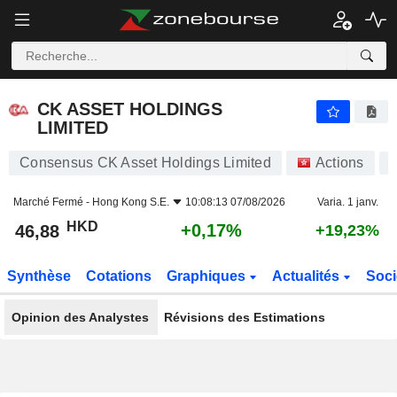
CK ASSET HOLDINGS LIMITED
46,88
$
+0,17%
CK ASSET HOLDINGS
LIMITED
Consensus CK Asset Holdings Limited
Actions
1
Marché Fermé -
Hong Kong S.E.
10:08:13 07/08/2026
Varia. 1 janv.
HKD
+0,17%
46,88
+19,23%
Synthèse
Cotations
Graphiques
Actualités
Soci
Opinion des Analystes
Révisions des Estimations