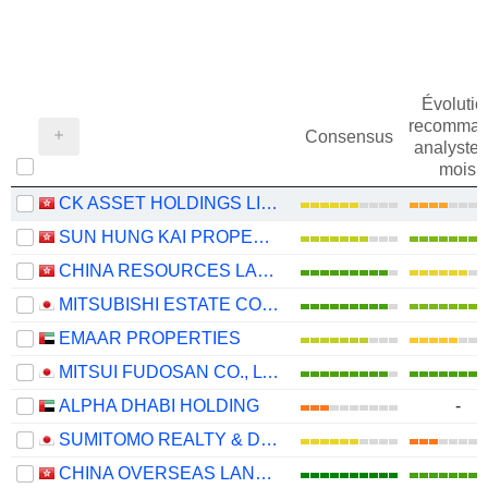
Évolutio
recomman
Consensus
analystes
mois
CK ASSET HOLDINGS LIMITED
SUN HUNG KAI PROPERTIES LIMITED
CHINA RESOURCES LAND LIMITED
MITSUBISHI ESTATE CO., LTD.
EMAAR PROPERTIES
MITSUI FUDOSAN CO., LTD.
ALPHA DHABI HOLDING
-
SUMITOMO REALTY & DEVELOPMENT CO., LTD.
CHINA OVERSEAS LAND & INVESTMENT LIMITED