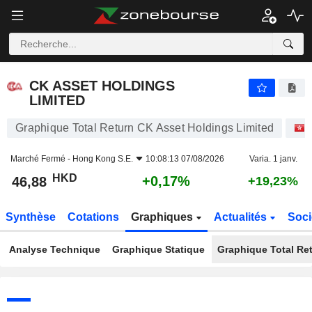
CK ASSET HOLDINGS LIMITED
46,88
$
+0,17%
CK ASSET HOLDINGS
LIMITED
Graphique Total Return CK Asset Holdings Limited
Marché Fermé -
Hong Kong S.E.
10:08:13 07/08/2026
Varia. 1 janv.
HKD
+0,17%
46,88
+19,23%
Synthèse
Cotations
Graphiques
Actualités
Soci
Analyse Technique
Graphique Statique
Graphique Total Re