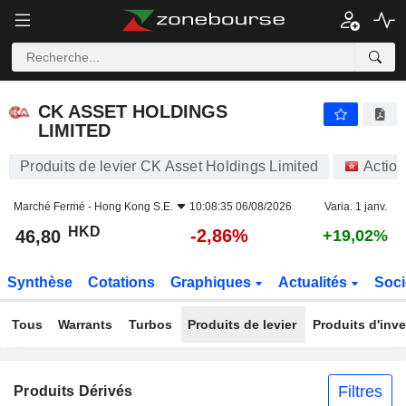
CK ASSET HOLDINGS LIMITED
46,80
$
-2,86%
CK ASSET HOLDINGS
LIMITED
Produits de levier CK Asset Holdings Limited
Action
Marché Fermé -
Hong Kong S.E.
10:08:35 06/08/2026
Varia. 1 janv.
HKD
-2,86%
46,80
+19,02%
Synthèse
Cotations
Graphiques
Actualités
Soci
Tous
Warrants
Turbos
Produits de levier
Produits d'inv
Filtres
Produits Dérivés