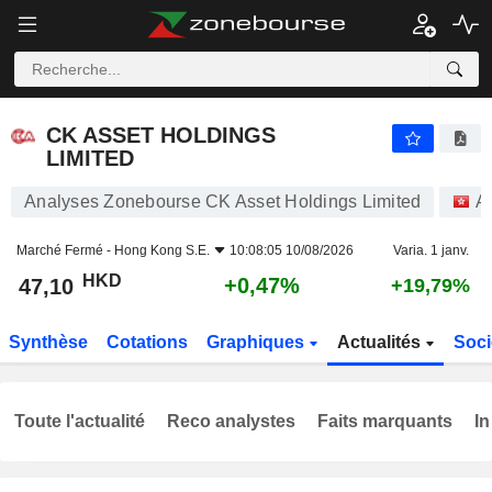
CK ASSET HOLDINGS LIMITED
47,10
$
+0,47%
CK ASSET HOLDINGS
LIMITED
Analyses Zonebourse CK Asset Holdings Limited
A
Marché Fermé -
Hong Kong S.E.
10:08:05 10/08/2026
Varia. 1 janv.
HKD
+0,47%
47,10
+19,79%
Synthèse
Cotations
Graphiques
Actualités
Soci
Toute l'actualité
Reco analystes
Faits marquants
In