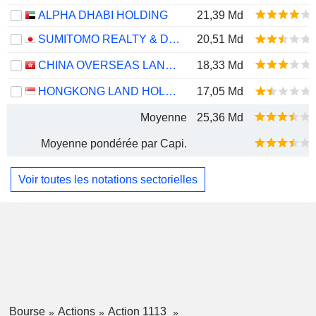
ALPHA DHABI HOLDING
21,39 Md
SUMITOMO REALTY & DEVELOPMENT CO., LTD.
20,51 Md
CHINA OVERSEAS LAND & INVESTMENT LIMITED
18,33 Md
HONGKONG LAND HOLDINGS LIMITED
17,05 Md
Moyenne
25,36 Md
Moyenne pondérée par Capi.
Voir toutes les notations sectorielles
Bourse
Actions
Action 1113