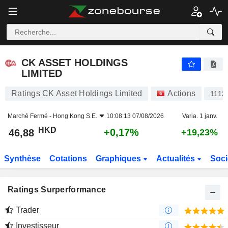
CK ASSET HOLDINGS LIMITED
46,88
$
+0,17%
CK ASSET HOLDINGS
LIMITED
Ratings CK Asset Holdings Limited
Actions
1113
Marché Fermé -
Hong Kong S.E.
10:08:13 07/08/2026
Varia. 1 janv.
HKD
+0,17%
46,88
+19,23%
Synthèse
Cotations
Graphiques
Actualités
Soci
Ratings Surperformance
Trader
Investisseur