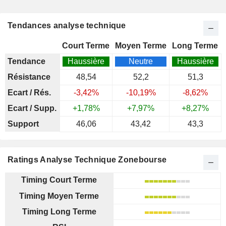
Tendances analyse technique
Court Terme
Moyen Terme
Long Terme
Tendance
Haussière
Neutre
Haussière
Résistance
48,54
52,2
51,3
Ecart / Rés.
-3,42%
-10,19%
-8,62%
Ecart / Supp.
+1,78%
+7,97%
+8,27%
Support
46,06
43,42
43,3
Ratings Analyse Technique Zonebourse
Timing Court Terme
Timing Moyen Terme
Timing Long Terme