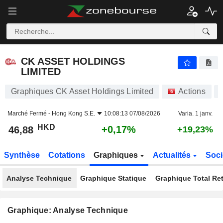
CK ASSET HOLDINGS LIMITED
46,88
$
+0,17%
CK ASSET HOLDINGS
LIMITED
Graphiques CK Asset Holdings Limited
Actions
Marché Fermé -
Hong Kong S.E.
10:08:13 07/08/2026
Varia. 1 janv.
HKD
+0,17%
46,88
+19,23%
Synthèse
Cotations
Graphiques
Actualités
Soci
Analyse Technique
Graphique Statique
Graphique Total Re
Graphique: Analyse Technique