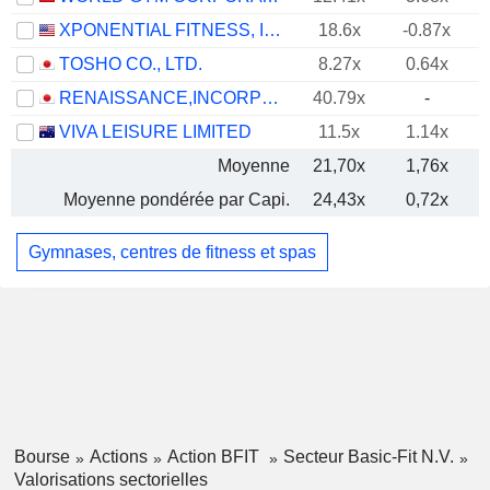
XPONENTIAL FITNESS, INC.
18.6x
-0.87x
TOSHO CO., LTD.
8.27x
0.64x
RENAISSANCE,INCORPORATED
40.79x
-
VIVA LEISURE LIMITED
11.5x
1.14x
Moyenne
21,70x
1,76x
Moyenne pondérée par Capi.
24,43x
0,72x
Gymnases, centres de fitness et spas
Bourse
Actions
Action BFIT
Secteur Basic-Fit N.V.
Valorisations sectorielles