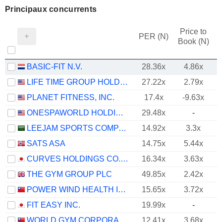
Principaux concurrents
Price to
PER (N)
Book (N)
BASIC-FIT N.V.
28.36x
4.86x
LIFE TIME GROUP HOLDINGS, INC.
27.22x
2.79x
PLANET FITNESS, INC.
17.4x
-9.63x
ONESPAWORLD HOLDINGS LIMITED
29.48x
-
LEEJAM SPORTS COMPANY
14.92x
3.3x
SATS ASA
14.75x
5.44x
CURVES HOLDINGS CO., LTD.
16.34x
3.63x
THE GYM GROUP PLC
49.85x
2.42x
POWER WIND HEALTH INDUSTRY INCORPORATED
15.65x
3.72x
FIT EASY INC.
19.99x
-
WORLD GYM CORPORATION
12.41x
3.68x