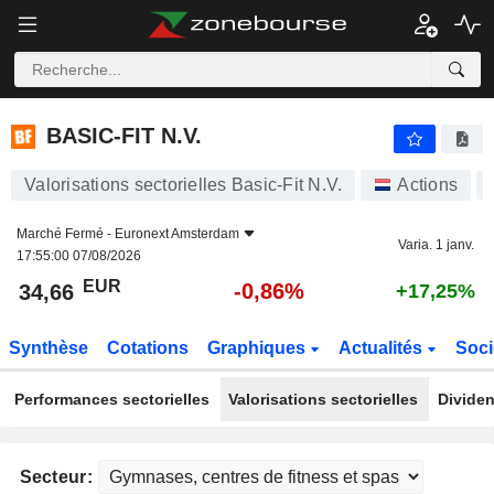
BASIC-FIT N.V.
34,66
€
-0,86%
BASIC-FIT N.V.
Valorisations sectorielles Basic-Fit N.V.
Actions
Marché Fermé -
Euronext Amsterdam
Varia. 1 janv.
17:55:00 07/08/2026
EUR
-0,86%
34,66
+17,25%
Synthèse
Cotations
Graphiques
Actualités
Soci
Performances sectorielles
Valorisations sectorielles
Dividen
Secteur: