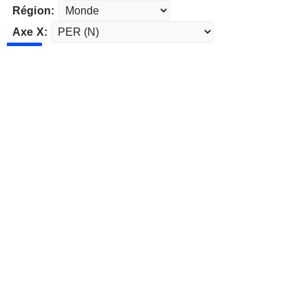
Région:
Axe X: