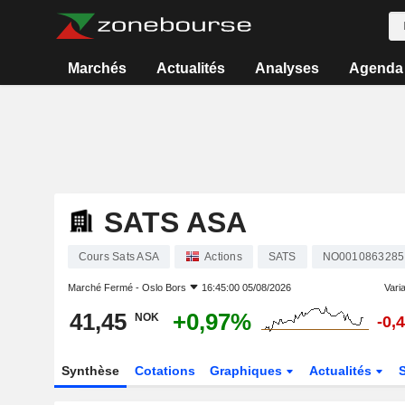
Marchés
Actualités
Analyses
Agenda
SATS ASA
Cours Sats ASA
Actions
SATS
NO0010863285
Marché Fermé -
Oslo Bors
16:45:00 05/08/2026
Varia
41,45
+0,97%
NOK
-0,
Synthèse
Cotations
Graphiques
Actualités