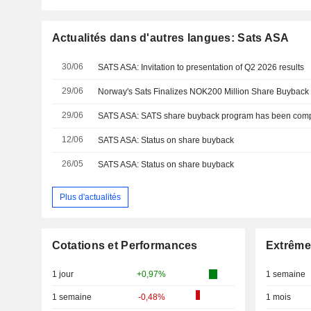
Actualités dans d'autres langues: Sats ASA
30/06
SATS ASA: Invitation to presentation of Q2 2026 results
29/06
Norway's Sats Finalizes NOK200 Million Share Buyback
29/06
SATS ASA: SATS share buyback program has been com
12/06
SATS ASA: Status on share buyback
26/05
SATS ASA: Status on share buyback
Plus d'actualités
Cotations et Performances
Extrême
1 jour
+0,97%
1 semaine
1 semaine
-0,48%
1 mois