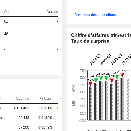
Age
Depuis
Révisions des estimations
61
-
46
-
Chiffre d'affaires trimestrie
Taux de surprise
-
-
l
Quantité
% Capi.
Directeur financier
4 151 483
2,0281%
eral
32 443
0,0158%
57 200
0,0279%