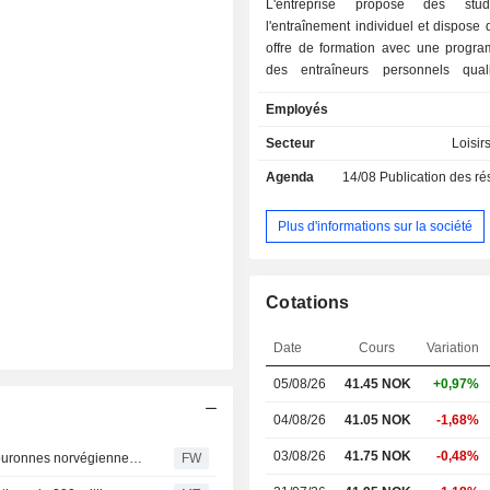
L'entreprise propose des stu
l'entraînement individuel et dispose 
offre de formation avec une progra
des entraîneurs personnels qual
l'entraînement spécialisé et le
Employés
individuel. L'entreprise se concentr
sur le soutien des membres en deh
Secteur
Loisir
clubs physiques, en utilisant des fo
Agenda
14/08
Publication des résultat
ligne et des outils numériques. 
dessert des clients en Norvège, au
en Suède et en Finlande.
Plus d'informations sur la société
Cotations
Date
Cours
Variation
05/08/26
41.45 NOK
+0,97%
04/08/26
41.05 NOK
-1,68%
03/08/26
41.75 NOK
-0,48%
Nordea abaisse l'objectif de cours de Sats Group à 49 couronnes norvégiennes (contre 50), maintient sa recommandation à l'achat
FW