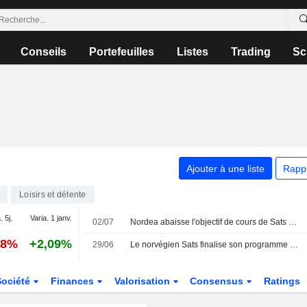
Conseils
Portefeuilles
Listes
Trading
Sc
Ajouter à une liste
Rapp
Loisirs et détente
. 5j.
Varia. 1 janv.
02/07
Nordea abaisse l'objectif de cours de Sats Group à 49 couronnes norvégiennes (contre 50), maintient sa recommandation à l'achat
48%
+2,09%
29/06
Le norvégien Sats finalise son programme de rachat d'actions de 200 millions de NOK
Société
Finances
Valorisation
Consensus
Ratings