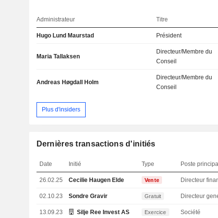
Administrateur
Titre
Hugo Lund Maurstad
Président
Directeur/Membre du
Maria Tallaksen
Conseil
Directeur/Membre du
Andreas Høgdall Holm
Conseil
Plus d'insiders
Dernières transactions d'initiés
Date
Initié
Type
Poste principa
26.02.25
Cecilie Haugen Elde
Vente
02.10.23
Sondre Gravir
Directeur gen
Gratuit
13.09.23
Silje Ree Invest AS
Société
Exercice