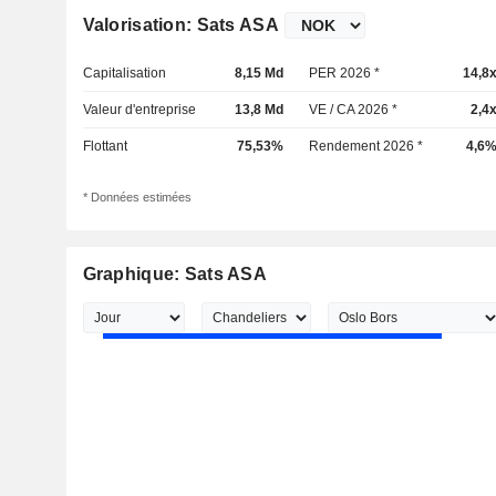
Valorisation: Sats ASA
Capitalisation
8,15 Md
PER 2026 *
14,8
Valeur d'entreprise
13,8 Md
VE / CA 2026 *
2,4
Flottant
75,53%
Rendement 2026 *
4,6
* Données estimées
Graphique: Sats ASA