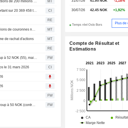
31/07/26
41.95 NOK
-1,18%
Le norvégien Sats finalise son programme de rachat d'actions de 200 millions de NOK
MT
30/07/26
42.45 NOK
+1,92%
Sats ASA (OB:SATS) lance un plan de rachat d'actions portant sur 20 369 458 titres, soit 10 % de son capital social, conformément à l'autorisation du 5 mai 2026
CI
RE
Plus de 
Temps réel Oslo Bors
Sats lance un programme de rachat d'actions de 200 millions de couronnes norvégiennes
MT
me de rachat d'actions
MT
Compte de Résultat et
RE
Estimations
Danske Bank abaisse son objectif de cours sur Sats Group à 52 NOK (55), maintient son conseil à l'achat - BN
FW
los le 31 mars 2026
CI
026
026
FW
Pareto Securities relève son objectif de cours sur Sats Group à 50 NOK (contre 48), maintient son conseil à l'achat
FW