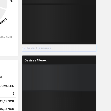
Suite du Palmarès
Devises / Forex
s
at
CUMULER
6
41,45
NOK
46,33
NOK