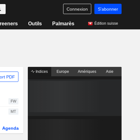
Connexion
S'abonner
reeners
Outils
Palmarès
Édition suisse
Indices
Europe
Amériques
Asie
ort PDF
FW
MT
Agenda
Secteur
Dérivés