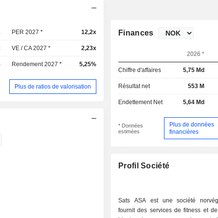
x
PER 2027 *
12,2x
Finances
x
VE / CA 2027 *
2,23x
2026 *
%
Rendement 2027 *
5,25%
Chiffre d'affaires
5,75 Md
Résultat net
553 M
Plus de ratios de valorisation
Endettement Net
5,64 Md
Plus de données
* Données
estimées
financières
Profil Société
Sats ASA est une société norvég
fournit des services de fitness et de