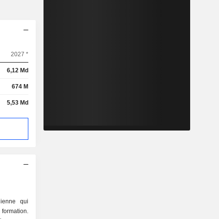
2027 *
6,12 Md
674 M
5,53 Md
ienne qui
 formation.