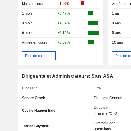
Mois en cours
-1,19%
Année en c
1 mois
+1,47%
1 an
3 mois
+4,94%
3 ans
6 mois
+6,15%
5 ans
Année en cours
+2,09%
10 ans
Plus de cotations
Plus de c
Dirigeants et Administrateurs: Sats ASA
Dirigeant
Titre
Sondre Gravir
Directeur Général
Directeur
Cecilie Haugen Elde
Financier/CFO
Directeur des
Torodd Gøystdal
opérations