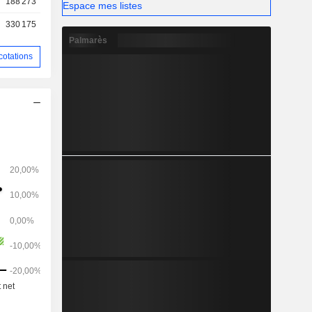
188 273
Espace mes listes
330 175
Palmarès
cotations