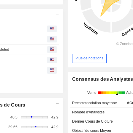
pleted
Plus de notations
Consensus des Analyste
Vente
Ach
Recommandation moyenne
AC
s de Cours
Nombre d'Analystes
40,5
42,9
Dernier Cours de Cloture
39,65
42,9
Objectif de cours Moyen