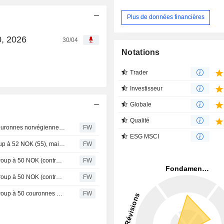
Plus de données financières
0, 2026
30/04
Notations
Trader
Investisseur
Globale
Qualité
Nordea abaisse l'objectif de cours de Sats Group à 49 couronnes norvégiennes (contre 50), maintient sa recommandation à l'achat
FW
ESG MSCI
Danske Bank abaisse son objectif de cours sur Sats Group à 52 NOK (55), maintient son conseil à l'achat - BN
FW
Pareto Securities relève son objectif de cours sur Sats Group à 50 NOK (contre 48), maintient son conseil à l'achat
FW
Pareto Securities relève son objectif de cours sur Sats Group à 50 NOK (contre 48 NOK) et réitère son conseil d'achat
FW
Pareto Securities relève son objectif de cours sur Sats Group à 50 couronnes norvégiennes (48), maintient son conseil à l'achat
FW