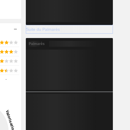
Suite du Palmarès
Palmarès
-