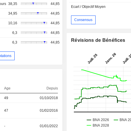
ours
38,35
44,85
Ecart / Objectif Moyen
34,95
44,85
Consensus
10,16
44,85
6,3
44,85
Révisions de Bénéfices
6,3
44,85
otations
Age
Depuis
49
01/10/2018
47
01/02/2016
-
01/01/2022