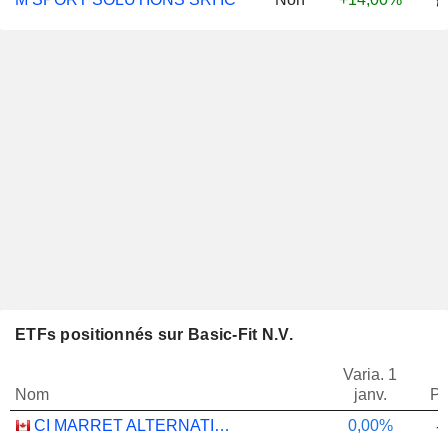
ETFs positionnés sur Basic-Fit N.V.
Varia. 1
Nom
janv.
Po
CI MARRET ALTERNATIVE ABSOLUTE RETURN BOND ETF - CAD
0,00%
-