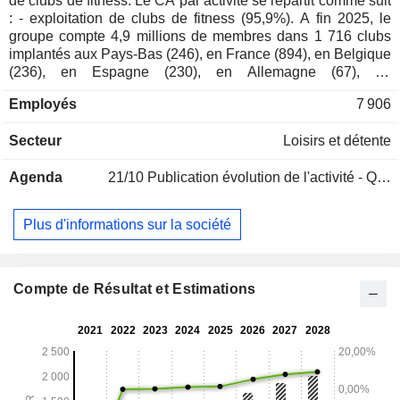
de clubs de fitness. Le CA par activité se répartit comme suit
: - exploitation de clubs de fitness (95,9%). A fin 2025, le
groupe compte 4,9 millions de membres dans 1 716 clubs
implantés aux Pays-Bas (246), en France (894), en Belgique
(236), en Espagne (230), en Allemagne (67), au
Luxembourg (10) et en Autriche (33); - autres (4,1%) :
Employés
7 906
prestations d'entraînement personnel, vente de boissons et
de barres énergétiques, etc. La répartition géographique du
Secteur
Loisirs et détente
CA est la suivante : Pays-Bas (20,6%), France (46,4%),
Belgique (17,7%), Espagne (12,4%), Luxembourg (1,3%),
Agenda
21/10
Publication évolution de l'activité - Q3 2026
Allemagne (1,2%) et Autriche (0,4%).
Plus d'informations sur la société
Compte de Résultat et Estimations