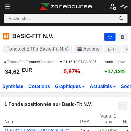
BASIC-FIT N.V.
34,62
€
-0,97%
BASIC-FIT N.V.
Fonds et ETFs Basic-Fit N.V.
Actions
BFIT
NL
Temps réel
Euronext Amsterdam
11:15:19 07/08/2026
Varia. 1 janv.
EUR
-0,97%
34,62
+17,12%
Synthèse
Cotations
Graphiques
Actualités
Soci
1
Fonds positionnés sur Basic-Fit N.V.
Varia. 1
Nom
PEA
janv.
Not
M SPORT SOLUTIONS SRI IC
Non
+14,00%