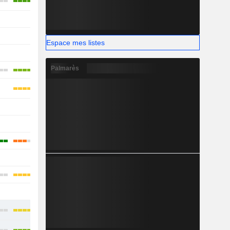
-
-
-
Espace mes listes
-
-
Palmarès
-
-
-
-
-
-
-