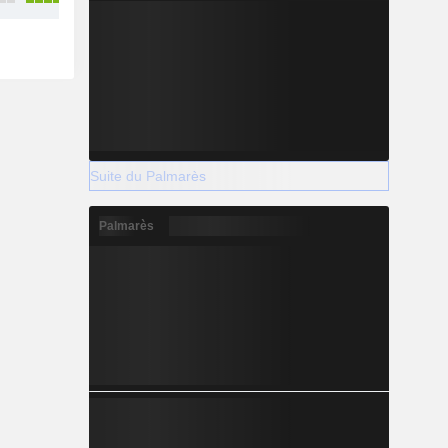
Suite du Palmarès
Palmarès