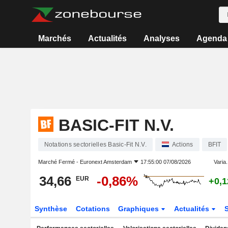
Marchés
Actualités
Analyses
Agenda
BASIC-FIT N.V.
Notations sectorielles Basic-Fit N.V.
Actions
BFIT
Marché Fermé -
Euronext Amsterdam
17:55:00 07/08/2026
Varia.
34,66
-0,86%
EUR
+0,
Synthèse
Cotations
Graphiques
Actualités