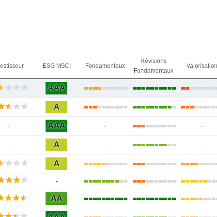
Révisions
vestisseur
ESG MSCI
Fondamentaux
Valorisatio
Fondamentaux
AAA
A
AAA
-
-
-
A
-
-
-
A
-
AA