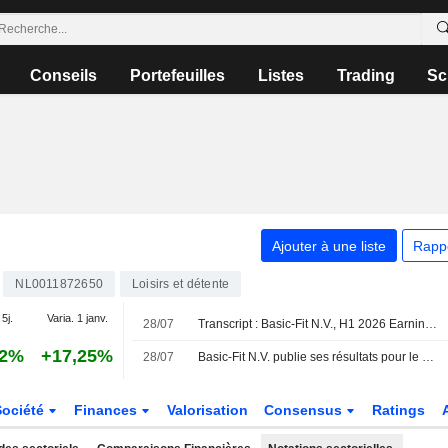
Conseils
Portefeuilles
Listes
Trading
Sc
Ajouter à une liste
Rapp
NL0011872650
Loisirs et détente
 5j.
Varia. 1 janv.
28/07
Transcript : Basic-Fit N.V., H1 2026 Earnings Call, Jul 28, 2026
12%
+17,25%
28/07
Basic-Fit N.V. publie ses résultats pour le premier semestre clos le 30 juin 2026
Société
Finances
Valorisation
Consensus
Ratings