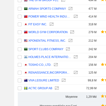
THE GYM GROUP PLC
494 M
ARMAH SPORTS COMPANY
477 M
POWER WIND HEALTH INDUSTRY INCORPORATED
414 M
FIT EASY INC.
318 M
WORLD GYM CORPORATION
279 M
XPONENTIAL FITNESS, INC.
212 M
SPORT CLUBS COMPANY
242 M
HOLMES PLACE INTERNATIONAL LTD
204 M
TOSHO CO., LTD.
156 M
RENAISSANCE,INCORPORATED
125 M
VIVA LEISURE LIMITED
99,8 M
ACTIC GROUP AB
72,99 M
Moyenne
1,29 Md