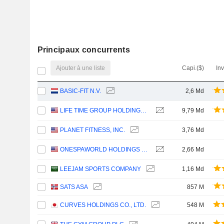
Principaux concurrents
Ajouter à une liste
Capi.($)
In
BASIC-FIT N.V.
2,6 Md
LIFE TIME GROUP HOLDINGS, INC.
9,79 Md
PLANET FITNESS, INC.
3,76 Md
ONESPAWORLD HOLDINGS LIMITED
2,66 Md
LEEJAM SPORTS COMPANY
1,16 Md
SATS ASA
857 M
CURVES HOLDINGS CO., LTD.
548 M