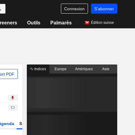
Connexion
S'abonner
reeners
Outils
Palmarès
Édition suisse
Indices
Europe
Amériques
Asie
ort PDF
CI
Agenda
Secteur
Dérivés
Fonds et ETFs