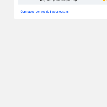
Moyenne pondérée par Capi.
Gymnases, centres de fitness et spas