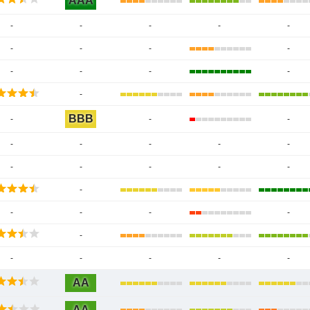
AAA
-
-
-
-
-
-
-
-
-
-
-
-
-
-
BBB
-
-
-
-
-
-
-
-
-
-
-
-
-
-
-
-
-
-
-
-
-
-
-
-
AA
AA