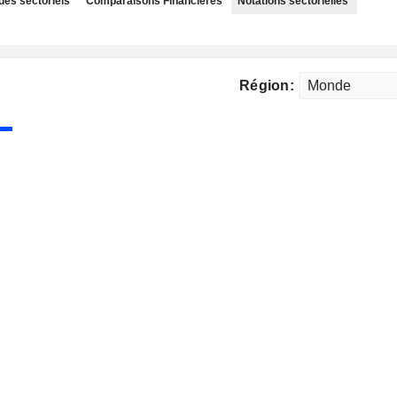
des sectoriels
Comparaisons Financières
Notations sectorielles
Région: